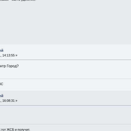
ей
, 14:13:55 »
ентр Город?
КС
ей
, 16:08:31 »
т,тот ЖСБ и получит.