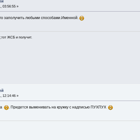
ей
, 03:56:55 »
его заполучить любыми способами.Именной.
т,тот ЖСБ и получит.
ей
, 12:14:46 »
шла
. Придется выменивать на кружку с надписью ПУХПУХ