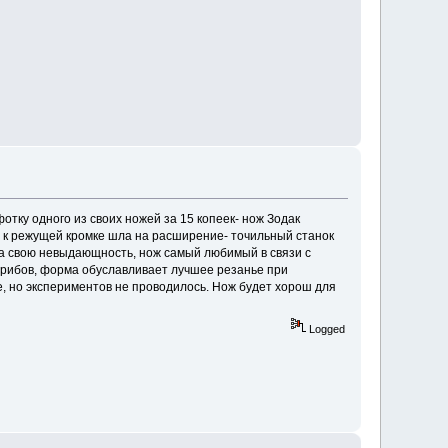
тку одного из своих ножей за 15 копеек- нож Зодак
я к режущей кромке шла на расширение- точильный станок
я на свою невыдающность, нож самый любимый в связи с
 грибов, форма обуславливает лучшее резанье при
, но экспериментов не проводилось. Нож будет хорош для
Logged