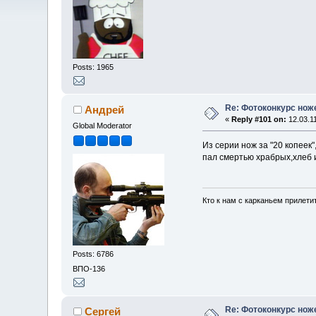
Posts: 1965
Re: Фотоконкурс нож
Андрей
«
Reply #101 on:
12.03.11
Global Moderator
Из серии нож за "20 копеек
пал смертью храбрых,хлеб 
Кто к нам с карканьем прилети
Posts: 6786
ВПО-136
Re: Фотоконкурс нож
Сергей