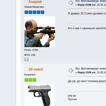
Re: Фотоконкурс нож
Андрей
«
Reply #108 on:
10.05.11
Global Moderator
Я думаю JS Сокол должен 
Кто к нам с карканьем прилети
Posts: 6786
ВПО-136
Re: Фотоконкурс нож
JS-sokol
«
Reply #109 on:
10.05.11
Бывалые
Да уж, до чего техника до
ИЖ-60
Прочее