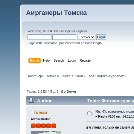
Аирганеры Томска
Welcome,
Guest
. Please
login
or
register
.
Login with username, password and session length
Home
Help
Search
Login
Register
Аирганеры Томска
»
Knives
»
Ножи
»
Topic:
Фотоконкурс ножей
Pages:
1
2
[
3
]
4
5
...
8
Go Down
Author
Topic: Фотоконкурс н
Re: Фотоконкурс нож
divan
«
Reply #100 on:
14.11.10
Administrator
и я умею. только не зачем э