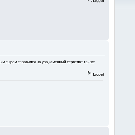
Logged
рдым сыром справился на ура,каменный сервелат так-же
Logged