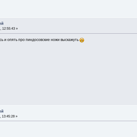
ей
, 12:55:43 »
юсь и опять про пиндосовские ножи выскажуть
ей
, 13:45:28 »