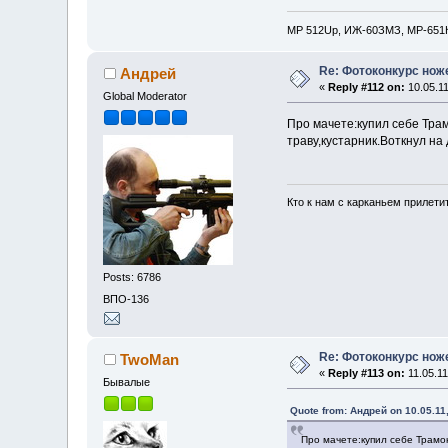
MP 512Up, ИЖ-60ЗМЗ, МР-651
Re: Фотоконкурс нож
Андрей
«
Reply #112 on:
10.05.11
Global Moderator
Про мачете:купил себе Тра
траву,кустарник.Воткнул на
Кто к нам с карканьем прилети
Posts: 6786
ВПО-136
Re: Фотоконкурс нож
TwoMan
«
Reply #113 on:
11.05.11
Бывалые
Quote from: Андрей on 10.05.11,
Про мачете:купил себе Трамо