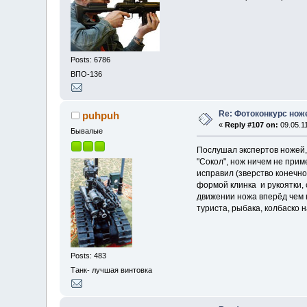
Posts: 6786
ВПО-136
Re: Фотоконкурс нож
puhpuh
«
Reply #107 on:
09.05.11
Бывалые
Послушал экспертов ножей, 
"Сокол", нож ничем не при
исправил (зверство конечно
формой клинка и рукоятки, 
движении ножа вперёд чем 
туриста, рыбака, колбаско н
Posts: 483
Танк- лучшая винтовка