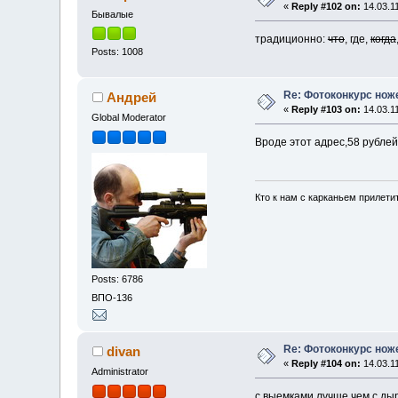
«
Reply #102 on:
14.03.11
Бывалые
традиционно:
что
, где,
когда
Posts: 1008
Re: Фотоконкурс нож
Андрей
«
Reply #103 on:
14.03.11
Global Moderator
Вроде этот адрес,58 рублей
Кто к нам с карканьем прилети
Posts: 6786
ВПО-136
Re: Фотоконкурс нож
divan
«
Reply #104 on:
14.03.11
Administrator
с выемками лучше чем с дыр