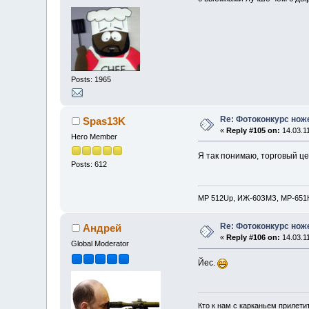
Posts: 1965
Re: Фотоконкурс нож
Spas13K
«
Reply #105 on:
14.03.11
Hero Member
Я так понимаю, торговый ц
Posts: 612
MP 512Up, ИЖ-60ЗМЗ, МР-651
Re: Фотоконкурс нож
Андрей
«
Reply #106 on:
14.03.11
Global Moderator
Йес.
Кто к нам с карканьем прилети