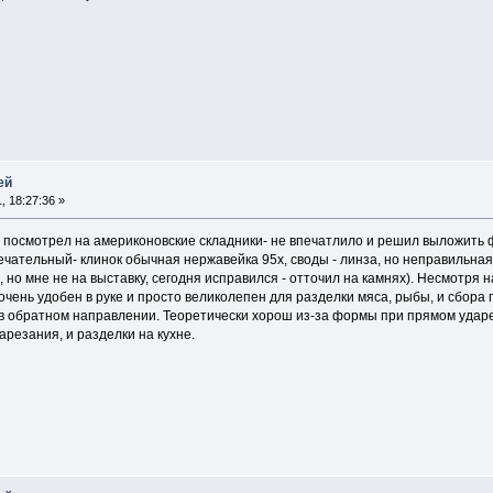
ей
, 18:27:36 »
посмотрел на америконовские складники- не впечатлило и решил выложить фо
мечательный- клинок обычная нержавейка 95х, своды - линза, но неправильна
, но мне не на выставку, сегодня исправился - отточил на камнях). Несмотр
очень удобен в руке и просто великолепен для разделки мяса, рыбы, и сбора
в обратном направлении. Теоретически хорош из-за формы при прямом ударе
арезания, и разделки на кухне.