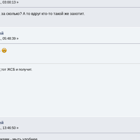
, 03:00:13 »
, за сколько? А то вдруг кто-то такой же захотит.
ей
, 05:48:39 »
.
т,тот ЖСБ и получит.
ей
, 13:46:50 »
ками - мыть удобнее.