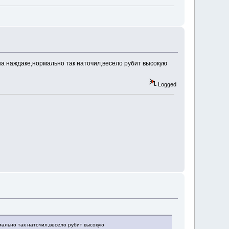
на наждаке,нормально так наточил,весело рубит высокую
Logged
мально так наточил,весело рубит высокую