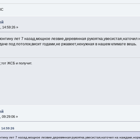
КС
ей
, 14:59:26 »
монтину лет 7 назад,мощное лезвие,деревянная рукоятка,увесистая,наточил 
 даче под потолок,висит годами,не ржавеет,ненужная в нашем климате вешь.
т,тот ЖСБ и получит.
ей
, 09:29:06 »
 14:59:26
нтину лет 7 назад,мощное лезвие,деревянная рукоятка,увесистая,наточил на наждаке,нор