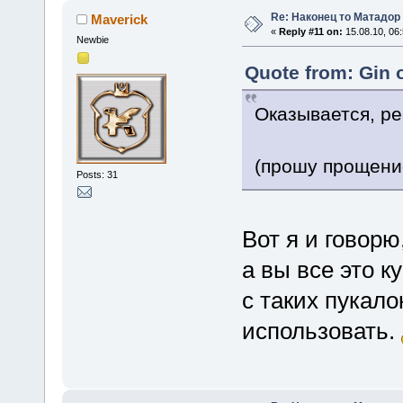
Re: Наконец то Матадор
Maverick
«
Reply #11 on:
15.08.10, 06:
Newbie
Quote from: Gin o
Оказывается, ре
(прошу прощени
Posts: 31
Вот я и говорю
а вы все это к
с таких пукало
использовать.