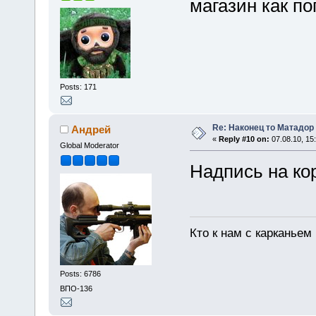
магазин как п
Posts: 171
Re: Наконец то Матадор
Андрей
«
Reply #10 on:
07.08.10, 15
Global Moderator
Надпись на ко
Кто к нам с карканьем
Posts: 6786
ВПО-136