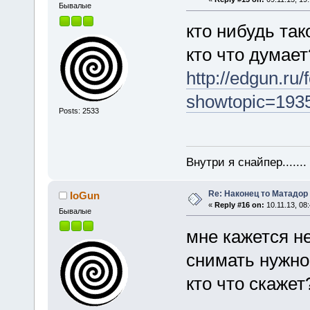
Бывалые
кто нибудь так
кто что думает
http://edgun.ru
showtopic=
Posts: 2533
Внутри я снайпер......
Re: Наконец то Матадор
IoGun
«
Reply #16 on:
10.11.13, 08:
Бывалые
мне кажется н
снимать нужно
кто что скажет