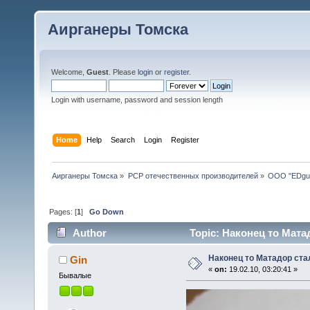
Аирганеры Томска
Welcome,
Guest
. Please
login
or
register
.
Login with username, password and session length
Home
Help
Search
Login
Register
Аирганеры Томска
»
PCP отечественных производителей
»
ООО "EDgu
Pages: [
1
]
Go Down
Author
Topic: Наконец то Мата
Наконец то Матадор ста
Gin
«
on:
19.02.10, 03:20:41 »
Бывалые