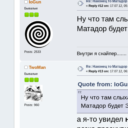
Re: Наконец то Матадор
IoGun
«
Reply #12 on:
17.07.12, 05
Бывалые
Ну что там слы
Матадор будет
Posts: 2533
Внутри я снайпер......
Re: Наконец то Матадор
TwoMan
«
Reply #13 on:
17.07.12, 06
Бывалые
Quote from: IoGu
Ну что там слых
Матадор будет 
Posts: 960
а я-то увидел