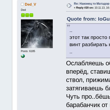
Re: Наконец то Матадор
Ded_V
«
Reply #20 on:
10.11.13, 16:
Ded
Quote from: IoGu
..
этот так просто
винт разбирать
..
Posts: 6185
Ослабляешь об
вперёд, стави
ствол, прижим
затягиваешь б
Чуть про..бёшь
барабанчик от