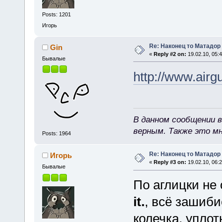
Posts: 1201
Игорь
Re: Наконец то Матадор
Gin
«
Reply #2 on:
19.02.10, 05:4
Бывалые
http://www.air
В данном сообщении в
верным. Также это м
Posts: 1964
Re: Наконец то Матадор
Игорь
«
Reply #3 on:
19.02.10, 06:2
Бывалые
По аглицки не 
it.
, всё зашиби
колечка, уплот