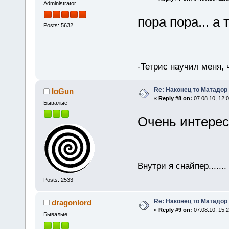
Administrator
пора пора... а 
Posts: 5632
-Тетрис научил меня,
Re: Наконец то Матадор
IoGun
«
Reply #8 on:
07.08.10, 12:0
Бывалые
Очень интерес
Внутри я снайпер......
Posts: 2533
Re: Наконец то Матадор
dragonlord
«
Reply #9 on:
07.08.10, 15:2
Бывалые