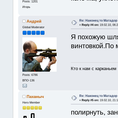
Posts: 1201
Игорь
Re: Наконец то Матадор
Андрей
«
Reply #4 on:
19.02.10, 06:2
Global Moderator
Я похожую шля
винтовкой.По 
Кто к нам с карканьем
Posts: 6786
ВПО-136
Re: Наконец то Матадор
Паханыч
«
Reply #5 on:
19.02.10, 21:1
Hero Member
полирнуть, зан