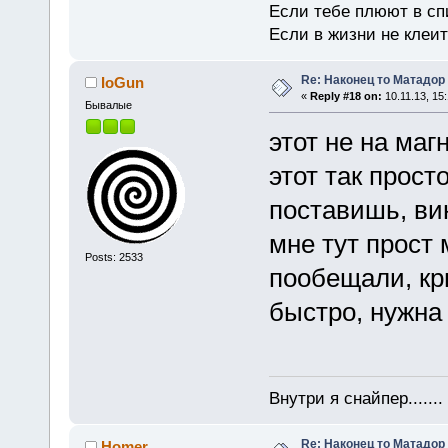
Если тебе плюют в сп
Если в жизни не клеит
Re: Наконец то Матадор
IoGun
«
Reply #18 on:
10.11.13, 15:
Бывалые
этот не на маг
этот так прост
поставишь, ви
мне тут прост
Posts: 2533
пообещали, кр
быстро, нужна
Внутри я снайпер......
Re: Наконец то Матадор
Homer