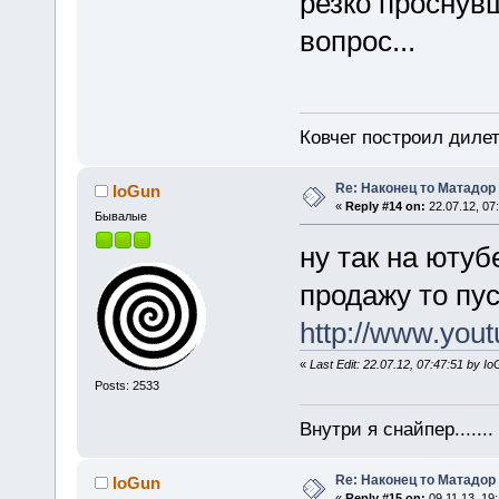
резко проснувш
вопрос...
Ковчег построил дилет
Re: Наконец то Матадор
IoGun
«
Reply #14 on:
22.07.12, 07
Бывалые
ну так на ютубе
продажу то пу
http://www.yo
«
Last Edit: 22.07.12, 07:47:51 by I
Posts: 2533
Внутри я снайпер......
Re: Наконец то Матадор
IoGun
«
Reply #15 on:
09.11.13, 19: