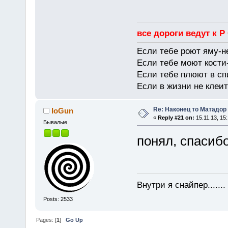
все дороги ведут к Р
Если тебе роют яму-н
Если тебе моют кости-
Если тебе плюют в сп
Если в жизни не клеит
Re: Наконец то Матадор
IoGun
«
Reply #21 on:
15.11.13, 15:
Бывалые
понял, спасибо
Внутри я снайпер......
Posts: 2533
Pages: [
1
]
Go Up