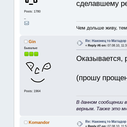
сделавшему ре
Posts: 1780
_
Чем дольше живу, те
Re: Наконец то Матадор
Gin
«
Reply #6 on:
07.08.10, 11:3
Бывалые
Оказывается, 
(прошу прощен
Posts: 1964
В данном сообщении в
верным. Также это м
Re: Наконец то Матадор
Komandor
«
Reply #7 on:
07.08.10, 11:5