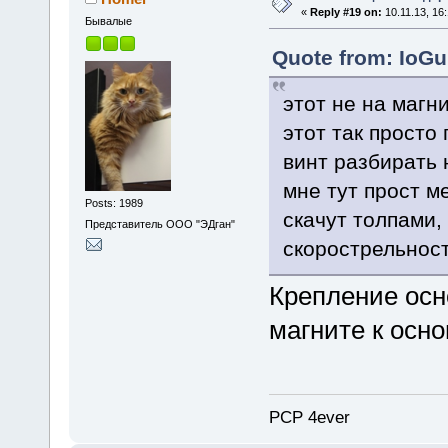
«
Reply #19 on:
10.11.13, 16:
Бывалые
Quote from: IoGu
этот не на магни
этот так просто
винт разбирать
мне тут прост м
Posts: 1989
скачут толпами,
Представитель ООО "ЭДган"
скорострельнос
Крепление осн
магните к осн
PCP 4ever