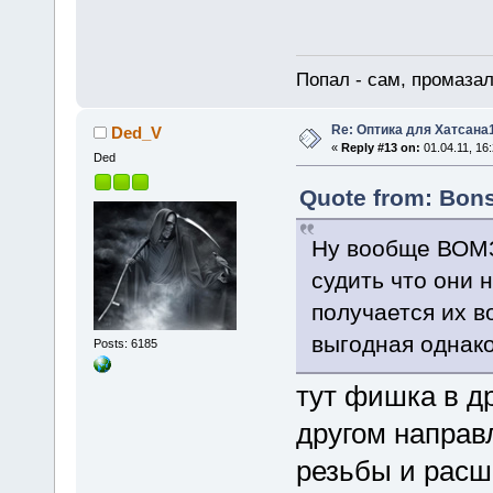
Попал - сам, промазал
Re: Оптика для Хатсана
Ded_V
«
Reply #13 on:
01.04.11, 16:
Ded
Quote from: Bons
Ну вообще ВОМЗ
судить что они 
получается их в
выгодная однако
Posts: 6185
тут фишка в д
другом направ
резьбы и расш