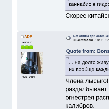
каннабис в гидр
Скорее китайс
Re: Оптика для Хатсана
ADF
«
Reply #12 on:
01.04.11, 16:
Бывалые
Quote from: Bons
... не долго жив
их вообще кажды
Posts: 9666
Члена лысыго
раздалбывает 
огнестрел рас
калибров.