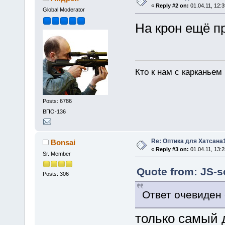
«
Reply #2 on:
01.04.11, 12:3
Global Moderator
На крон ещё п
Кто к нам с карканьем
Posts: 6786
ВПО-136
Re: Оптика для Хатсана
Bonsai
«
Reply #3 on:
01.04.11, 13:2
Sr. Member
Quote from: JS-so
Posts: 306
Ответ очевиден 
только самый 