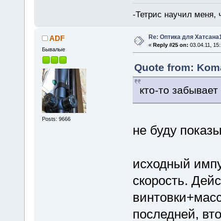
-Тетрис научил меня,
Re: Оптика для Хатсана
ADF
«
Reply #25 on:
03.04.11, 15:
Бывалые
Quote from: Koma
кто-то забывает 
Posts: 9666
не буду показ
исходный импул
скорость. Дейс
винтовки+масс
последней, вт