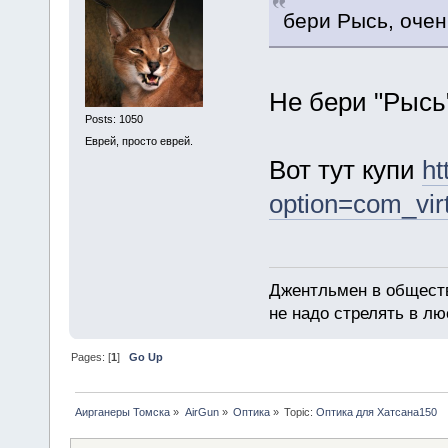
бери Рысь, очен
Не бери "Рысь
Posts: 1050
Еврей, просто еврей.
Вот тут купи
ht
option=com_vi
Джентльмен в обществ
не надо стрелять в лю
Pages: [
1
]
Go Up
Аирганеры Томска
»
AirGun
»
Оптика
»
Topic:
Оптика для Хатсана150