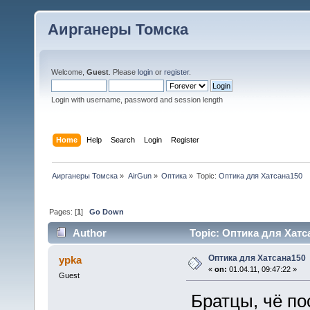
Аирганеры Томска
Welcome,
Guest
. Please
login
or
register
.
Login with username, password and session length
Home
Help
Search
Login
Register
Аирганеры Томска
»
AirGun
»
Оптика
»
Topic:
Оптика для Хатсана150
Pages: [
1
]
Go Down
Author
Topic: Оптика для Хатса
Оптика для Хатсана150
ypka
«
on:
01.04.11, 09:47:22 »
Guest
Братцы, чё по