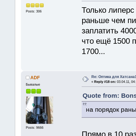
Только липерс
Posts: 306
раньше чем пил
заплатить 4000
что ещё 1500 
1700...
Re: Оптика для Хатсана
ADF
«
Reply #18 on:
03.04.11, 04:
Бывалые
Quote from: Bons
на порядок рань
Posts: 9666
Прямо в 10 ра