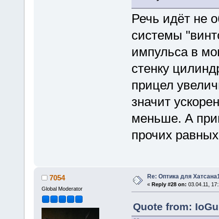
Речь идёт не о
системы "винт
импульса в мо
стенку цилинд
прицел увелич
значит ускоре
меньше. А при
прочих равных.
Re: Оптика для Хатсана
7054
«
Reply #28 on:
03.04.11, 17:
Global Moderator
Quote from: IoGu