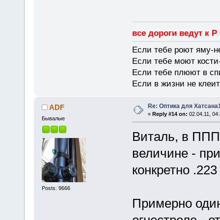
все дороги ведут к Р
Если тебе роют яму-н
Если тебе моют кости-
Если тебе плюют в сп
Если в жизни не клеит
Re: Оптика для Хатсана
ADF
«
Reply #14 on:
02.04.11, 04:
Бывалые
Виталь, в ППП
величине - пр
конкретно .223
Posts: 9666
Примерно один