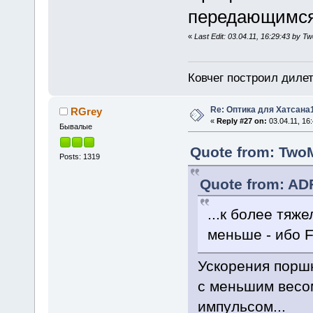
передающимся
«
Last Edit: 03.04.11, 16:29:43 by 
Ковчег построил дилет
Re: Оптика для Хатсана
RGrey
«
Reply #27 on:
03.04.11, 16:
Бывалые
Quote from: TwoM
Posts: 1319
Quote from: ADF
...к более тяж
меньше - ибо 
Ускорения порш
с меньшим весо
импульсом...