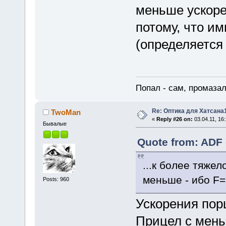
меньше ускорен
потому, что и
(определяется
Попал - сам, промазал
Re: Оптика для Хатсана
TwoMan
«
Reply #26 on:
03.04.11, 16:
Бывалые
Quote from: ADF 
...к более тяже
меньше - ибо F
Posts: 960
Ускорения пор
Прицел с мень