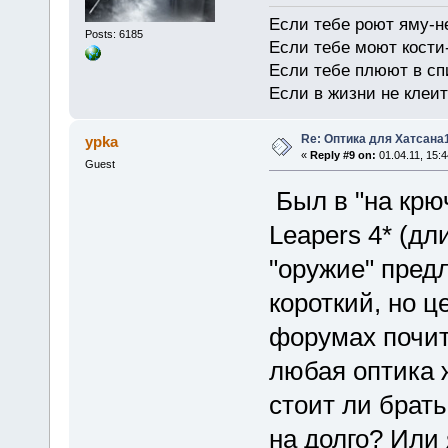
Если тебе роют яму-н
Posts: 6185
Если тебе моют кости-
Если тебе плюют в сп
Если в жизни не клеит
Re: Оптика для Хатсана
ypka
«
Reply #9 on:
01.04.11, 15:4
Guest
Был в "на крю
Leapers 4* (дл
"оружие" предл
короткий, но ц
форумах почита
любая оптика 
стоит ли брать
на долго? Или