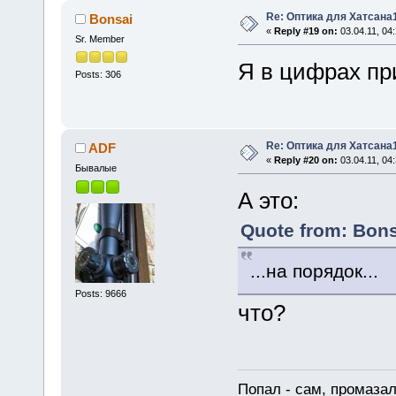
Re: Оптика для Хатсана
Bonsai
«
Reply #19 on:
03.04.11, 04:
Sr. Member
Я в цифрах пр
Posts: 306
Re: Оптика для Хатсана
ADF
«
Reply #20 on:
03.04.11, 04:
Бывалые
А это:
Quote from: Bons
...на порядок...
Posts: 9666
что?
Попал - сам, промазал