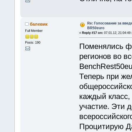
Re: Голосование за введ
балевик
BR50euro
Full Member
«
Reply #17 on:
07.01.12, 21:04:49 
Posts: 190
Поменялись ф
регионов во в
BenchRest50eu
Теперь при же
общероссийско
каждый класс,
участие. Эти 
всероссийског
Процитирую Д