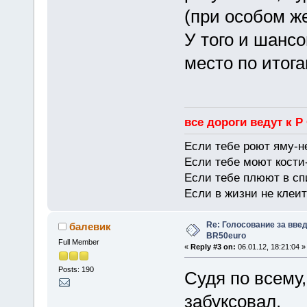
(при особом же
У того и шанс
место по итога
все дороги ведут к Р
Если тебе роют яму-н
Если тебе моют кости-
Если тебе плюют в сп
Если в жизни не клеит
Re: Голосование за вве
балевик
BR50euro
Full Member
«
Reply #3 on:
06.01.12, 18:21:04 »
Posts: 190
Судя по всему
забуксовал.