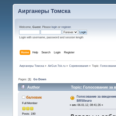
Аирганеры Томска
Welcome,
Guest
. Please
login
or
register
.
Login with username, password and session length
Home
Help
Search
Login
Register
Аирганеры Томска
»
AirGun.Tsk.ru
»
Соревнования
»
Topic:
Голосовани
Pages: [
1
]
Go Down
Author
Topic: Голосование за 
Голосование за введение
балевик
BR50euro
Full Member
«
on:
06.01.12, 08:41:26 »
Posts: 190