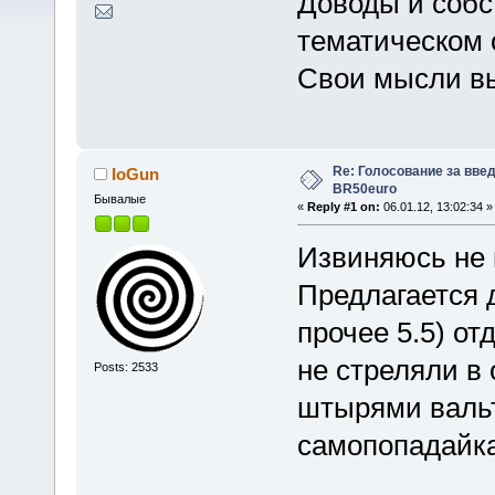
Доводы и соб
тематическом 
Свои мысли вы
Re: Голосование за вве
IoGun
BR50euro
Бывалые
«
Reply #1 on:
06.01.12, 13:02:34 »
Извиняюсь не 
Предлагается 
прочее 5.5) от
не стреляли в
Posts: 2533
штырями вальт
самопопадайк