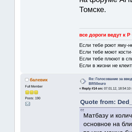
Томске.
все дороги ведут к Р
Если тебе роют яму-н
Если тебе моют кости-
Если тебе плюют в сп
Если в жизни не клеит
Re: Голосование за вве
балевик
BR50euro
Full Member
«
Reply #14 on:
07.01.12, 18:54:10 
Posts: 190
Quote from: Ded_
Матбазу и колич
основное на бли