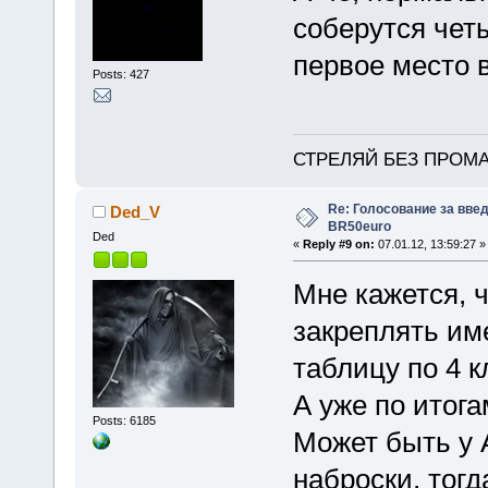
соберутся чет
первое место в
Posts: 427
СТРЕЛЯЙ БЕЗ ПРОМА
Re: Голосование за вве
Ded_V
BR50euro
Ded
«
Reply #9 on:
07.01.12, 13:59:27 »
Мне кажется, ч
закреплять им
таблицу по 4 к
А уже по итог
Posts: 6185
Может быть у 
наброски, тогд