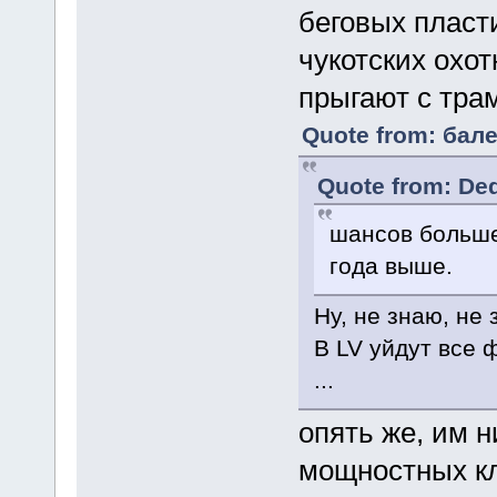
беговых пласт
чукотских охо
прыгают с тра
Quote from: бале
Quote from: Ded
шансов больше
года выше.
Ну, не знаю, не 
В LV уйдут все 
...
опять же, им н
мощностных кл