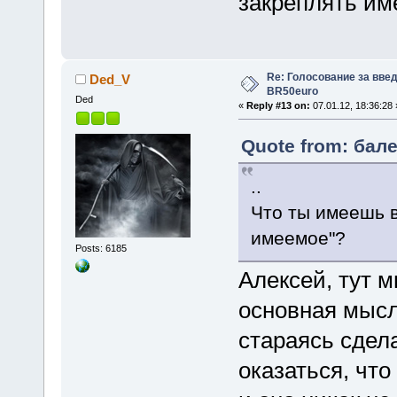
закреплять им
Re: Голосование за вве
Ded_V
BR50euro
Ded
«
Reply #13 on:
07.01.12, 18:36:28 
Quote from: бале
..
Что ты имеешь в
имеемое"?
Posts: 6185
Алексей, тут м
основная мысл
стараясь сдел
оказаться, что