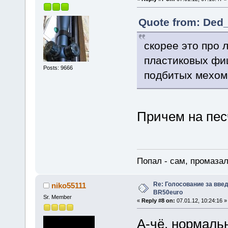
Quote from: Ded_
скорее это про 
пластиковых фиш
Posts: 9666
подбитых мехом
Причем на пе
Попал - сам, промазал
Re: Голосование за вве
niko55111
BR50euro
Sr. Member
«
Reply #8 on:
07.01.12, 10:24:16 »
А-чё, нормальн