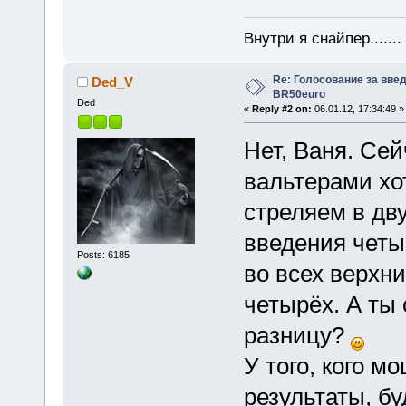
Внутри я снайпер......
Re: Голосование за вве
Ded_V
BR50euro
Ded
«
Reply #2 on:
06.01.12, 17:34:49 »
Нет, Ваня. Се
вальтерами хот
стреляем в дву
введения четы
Posts: 6185
во всех верхни
четырёх. А ты 
разницу?
У того, кого м
результаты, бу