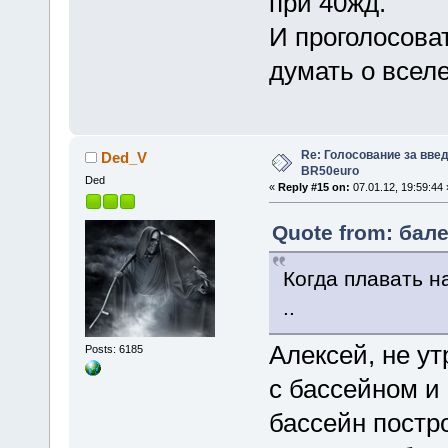
при 40жд.
И проголосоват
думать о всел
Re: Голосование за вве
Ded_V
BR50euro
Ded
«
Reply #15 on:
07.01.12, 19:59:44 
Quote from: бале
Когда плавать н
..
Алексей, не у
Posts: 6185
с бассейном и 
бассейн постр