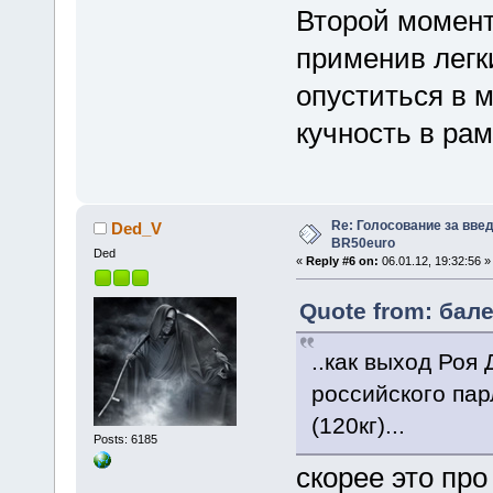
Второй момент
применив легк
опуститься в 
кучность в ра
Re: Голосование за вве
Ded_V
BR50euro
Ded
«
Reply #6 on:
06.01.12, 19:32:56 »
Quote from: бале
..как выход Роя 
российского пар
(120кг)...
Posts: 6185
скорее это про