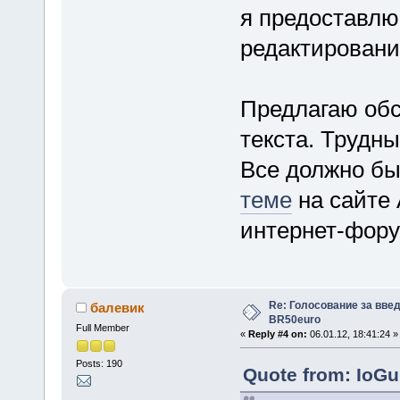
я предоставл
редактировани
Предлагаю обс
текста. Трудны
Все должно бы
теме
на сайте 
интернет-фор
Re: Голосование за вве
балевик
BR50euro
Full Member
«
Reply #4 on:
06.01.12, 18:41:24 »
Posts: 190
Quote from: IoGu