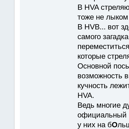
В HVA стреляют
тоже не лыком
B HVB... вот з
самого загадка
переместиться.
которые стреля
Основной посы
возможность в
кучность лежи
HVA.
Ведь многие д
официальный к
у них на б
О
льш