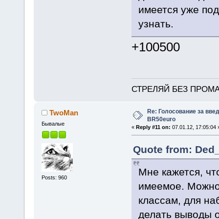
имеется уже под
узнать.
+100500
СТРЕЛЯЙ БЕЗ ПРОМА
Re: Голосование за вве
TwoMan
BR50euro
Бывалые
«
Reply #11 on:
07.01.12, 17:05:04 
Quote from: Ded_
Мне кажется, чт
Posts: 960
имеемое. Можно
классам, для на
делать выводы о