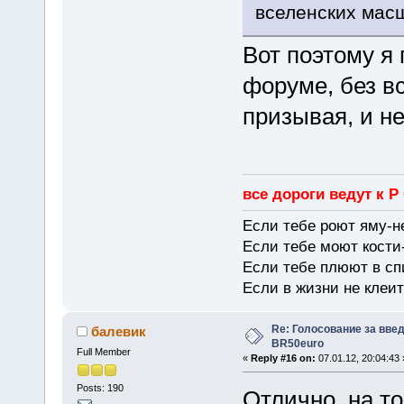
вселенских мас
Вот поэтому я
форуме, без вс
призывая, и н
все дороги ведут к Р
Если тебе роют яму-н
Если тебе моют кости-
Если тебе плюют в сп
Если в жизни не клеит
Re: Голосование за вве
балевик
BR50euro
Full Member
«
Reply #16 on:
07.01.12, 20:04:43 
Posts: 190
Отлично, на т