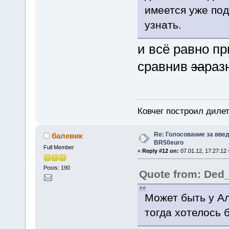
имеется уже под
узнать.
и всё равно пр
сравнив
за
раз
Ковчег построил дилет
Re: Голосование за вве
балевик
BR50euro
Full Member
«
Reply #12 on:
07.01.12, 17:27:12 
Posts: 190
Quote from: Ded
Может быть у Ал
тогда хотелось б