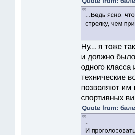
Quote from: бале
...Ведь ясно, чт
стрелку, чем при
..
Ну,.. я тоже т
и должно было
одного класса 
технические в
позволяют им 
спортивных ви
Quote from: бале
..
И проголосовать