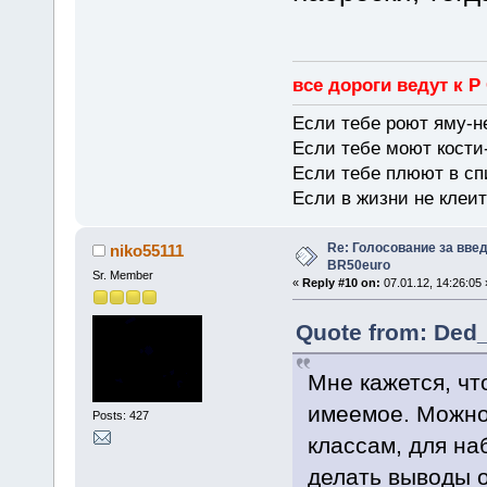
все дороги ведут к Р
Если тебе роют яму-н
Если тебе моют кости-
Если тебе плюют в сп
Если в жизни не клеит
Re: Голосование за вве
niko55111
BR50euro
Sr. Member
«
Reply #10 on:
07.01.12, 14:26:05 
Quote from: Ded_
Мне кажется, чт
имеемое. Можно
Posts: 427
классам, для на
делать выводы о