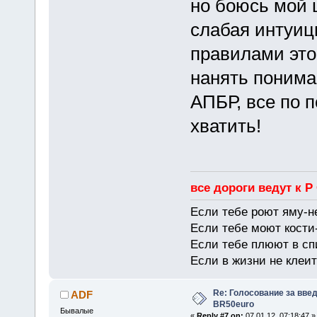
но боюсь мой 
слабая интуици
правилами это
нанять понима
АПБР, все по п
хватить!
все дороги ведут к Р
Если тебе роют яму-н
Если тебе моют кости-
Если тебе плюют в сп
Если в жизни не клеит
Re: Голосование за вве
ADF
BR50euro
Бывалые
«
Reply #7 on:
07.01.12, 07:18:47 »