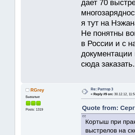
дает 70 выстре
многозарядност
я тут на Нэжа
Не понятны во
в России и с 
документации н
сюда заказать.
Re: Раптор 3
RGrey
«
Reply #9 on:
30.12.12, 11:5
Бывалые
Quote from: Серг
Posts: 1319
Кортыш при прак
выстрелов на ско