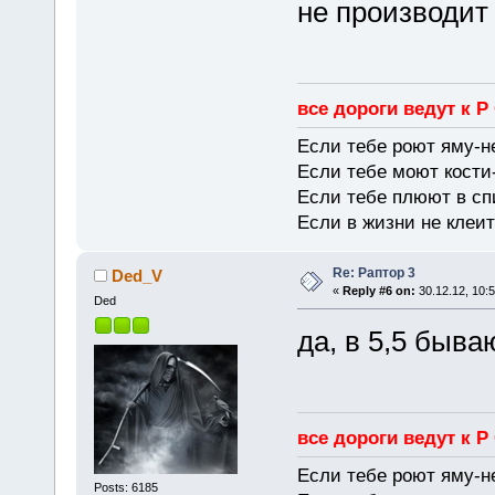
не производит
все дороги ведут к Р
Если тебе роют яму-н
Если тебе моют кости-
Если тебе плюют в сп
Если в жизни не клеит
Re: Раптор 3
Ded_V
«
Reply #6 on:
30.12.12, 10:5
Ded
да, в 5,5 быва
все дороги ведут к Р
Если тебе роют яму-н
Posts: 6185