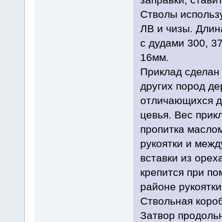
Стволы использу
ЛВ и чизы. Длин
с дудами 300, 3
16мм.
Приклад сделан 
других пород де
отличающихся д
цевья. Вес прик
пропитка маслом
рукоятки и меж
вставки из орех
крепится при по
районе рукоятки
Ствольная короб
Затвор продоль