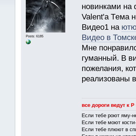
новинками на 
Valent'а Тема 
Видео1 на
ютю
Видео в Томск
Posts: 6185
Мне понравилс
гуманный. В в
пожелания, ко
реализованы в
все дороги ведут к Р
Если тебе роют яму-н
Если тебе моют кости-
Если тебе плюют в сп