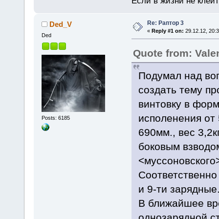
Если в жизни не клеит
Re: Раптор 3
Ded_V
«
Reply #1 on:
29.12.12, 20:3
Ded
Quote from: Vale
Подумал над во
создать тему пр
винтовку в форм
исполенения от 
Posts: 6185
690мм., вес 3,2к
боковым взводом
<муссоновского>
Соответственно 
и 9-ти зарядные
В ближайшее вре
однозарядной ст