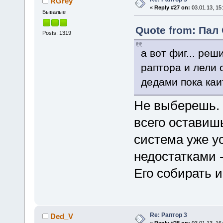
RGrey
«
Reply #27 on:
03.01.13, 15
Бывалые
Quote from: Пал 
Posts: 1319
а вот фиг... ре
раптора и лели 
дедами пока каи
Не выберешь. 
всего оставишь
система уже у
недостатками 
Его собирать и
Re: Раптор 3
Ded_V
«
Reply #28 on:
03.01.13, 16