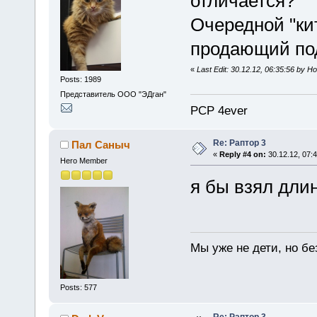
отличается?
Очередной "ки
продающий под д
«
Last Edit: 30.12.12, 06:35:56 by H
Posts: 1989
Представитель ООО "ЭДган"
PCP 4ever
Re: Раптор 3
Пал Саныч
«
Reply #4 on:
30.12.12, 07:4
Hero Member
я бы взял длин
Мы уже не дети, но без
Posts: 577