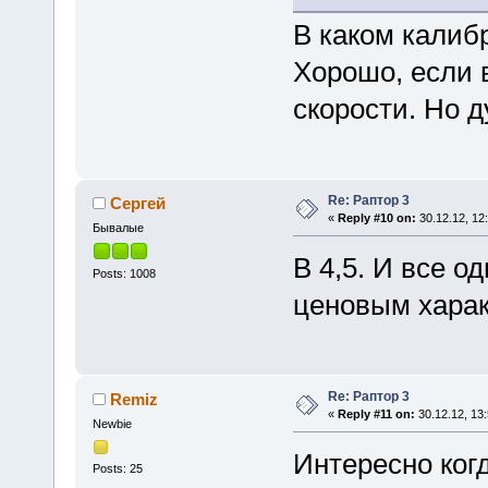
В каком калиб
Хорошо, если в
скорости. Но д
Re: Раптор 3
Сергей
«
Reply #10 on:
30.12.12, 12
Бывалые
В 4,5. И все о
Posts: 1008
ценовым харак
Re: Раптор 3
Remiz
«
Reply #11 on:
30.12.12, 13:
Newbie
Интересно ког
Posts: 25