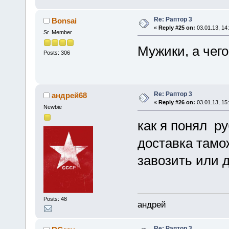
Re: Раптор 3
Bonsai
«
Reply #25 on:
03.01.13, 14
Sr. Member
Мужики, а чего
Posts: 306
Re: Раптор 3
андрей68
«
Reply #26 on:
03.01.13, 15
Newbie
как я понял р
доставка тамож
завозить или 
Posts: 48
андрей
Re: Раптор 3