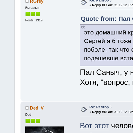
Re: Раптор 3
RGrey
«
Reply #17 on:
31.12.12, 05
Бывалые
Quote from: Пал 
Posts: 1319
это домашний кр
Сергей я б тоже
поболе, так что
подешевше вста
Пал Саныч, у н
Хотя, "вопрос,
Re: Раптор 3
Ded_V
«
Reply #18 on:
31.12.12, 08
Ded
Вот этот
челове