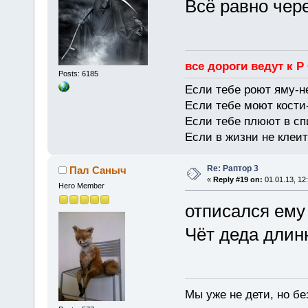
Всё равно чере
все дороги ведут к Р
Posts: 6185
Если тебе роют яму-н
Если тебе моют кости-
Если тебе плюют в сп
Если в жизни не клеит
Re: Раптор 3
Пал Саныч
«
Reply #19 on:
01.01.13, 12
Hero Member
отписался ему 
Чёт деда длинн
Мы уже не дети, но без