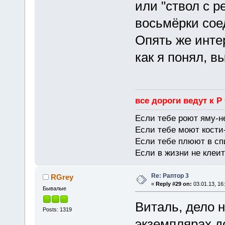
или "ствол с 
восьмёрки сое
Опять же инте
как я понял, в
все дороги ведут к Р
Если тебе роют яму-н
Если тебе моют кости-
Если тебе плюют в сп
Если в жизни не клеит
Re: Раптор 3
RGrey
«
Reply #29 on:
03.01.13, 16
Бывалые
Виталь, дело н
Posts: 1319
экземплярах д