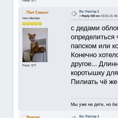
Posts: 577
Re: Раптор 3
Пал Саныч
«
Reply #20 on:
03.01.13, 06
Hero Member
с дедами облом
определиться ч
папском или ко
Конечно хотело
другое... Длин
Posts: 577
коротышку для 
Пилиать чё же 
Мы уже не дети, но без
Re: Раптор 3
Bonsai