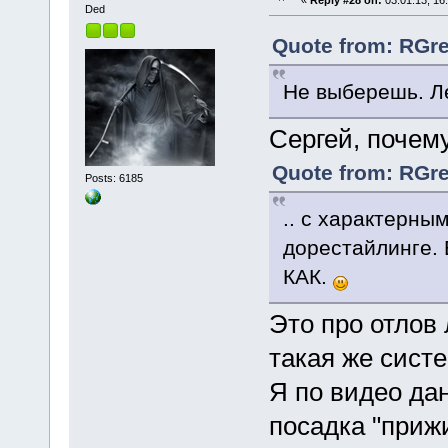
Ded
Quote from: RGre
Не выберешь. Ле
Сергей, почем
Quote from: RGre
Posts: 6185
.. с характерны
дорестайлинге. 
КАК.
Это про отлов
такая же систе
Я по видео да
посадка "приж