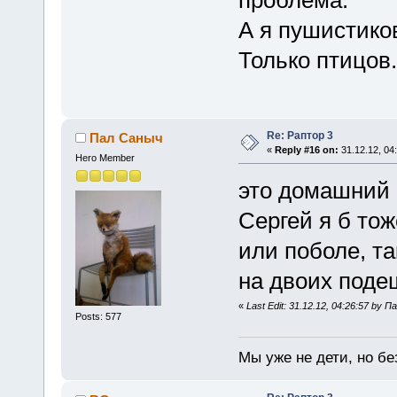
проблема.
А я пушистико
Только птицов.
Re: Раптор 3
Пал Саныч
«
Reply #16 on:
31.12.12, 04
Hero Member
это домашний 
Сергей я б тож
или поболе, та
на двоих поде
«
Last Edit: 31.12.12, 04:26:57 by 
Posts: 577
Мы уже не дети, но без