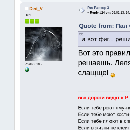
Re: Раптор 3
Ded_V
«
Reply #24 on:
03.01.13, 14
Ded
Quote from: Пал 
а вот фиг... реш
Вот это правил
решаешь. Леля 
Posts: 6185
слащще!
все дороги ведут к Р
Если тебе роют яму-н
Если тебе моют кости-
Если тебе плюют в сп
Если в жизни не клеит