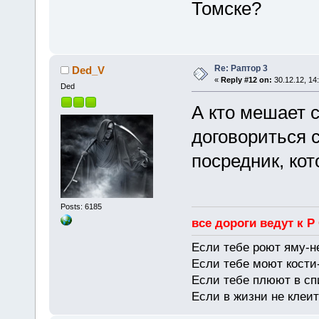
Томске?
Re: Раптор 3
Ded_V
«
Reply #12 on:
30.12.12, 14
Ded
А кто мешает 
договориться 
посредник, ко
Posts: 6185
все дороги ведут к Р
Если тебе роют яму-н
Если тебе моют кости-
Если тебе плюют в сп
Если в жизни не клеит