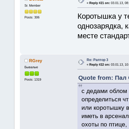
«
Reply #21 on:
03.01.13, 08
Sr. Member
Коротышка у те
Posts: 306
однозарядка, к
месте стандар
Re: Раптор 3
RGrey
«
Reply #22 on:
03.01.13, 10
Бывалые
Quote from: Пал 
Posts: 1319
с дедами облом 
определиться чт
или коротышку в
иметь в арсенал
охоты по птице,