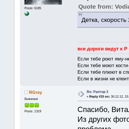
Quote from: Vodi
Posts: 6185
Детка, скорость
все дороги ведут к Р
Если тебе роют яму-н
Если тебе моют кости-
Если тебе плюют в сп
Если в жизни не клеит
Re: Раптор 3
RGrey
«
Reply #15 on:
30.12.12, 15
Бывалые
Спасибо, Вита
Posts: 1319
Из других фото