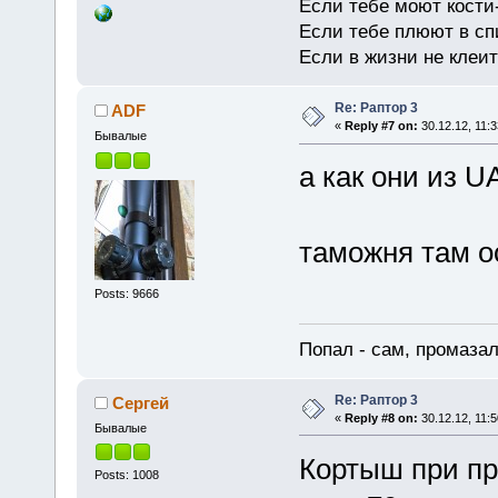
Если тебе моют кости-
Если тебе плюют в сп
Если в жизни не клеит
Re: Раптор 3
ADF
«
Reply #7 on:
30.12.12, 11:3
Бывалые
а как они из U
таможня там о
Posts: 9666
Попал - сам, промазал
Re: Раптор 3
Сергей
«
Reply #8 on:
30.12.12, 11:5
Бывалые
Кортыш при пр
Posts: 1008