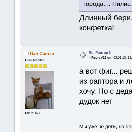
города.... Пилиа
Длинный бери.
конфетка!
Re: Раптор 3
Пал Саныч
«
Reply #23 on:
03.01.13, 13
Hero Member
а вот фиг... р
из раптора и л
хочу. Но с дед
дудок нет
Posts: 577
Мы уже не дети, но без