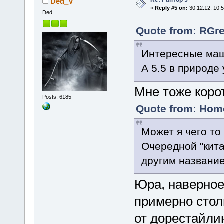
Re: Раптор 3
Ded_V
«
Reply #5 on:
30.12.12, 10:5
Ded
Quote from: RGre
Интересные маш
А 5.5 в природе
Мне тоже кор
Posts: 6185
Quote from: Home
Может я чего то
Очередной "кит
другим название. 
Юра, наверное
примерно столь
от дорестайли