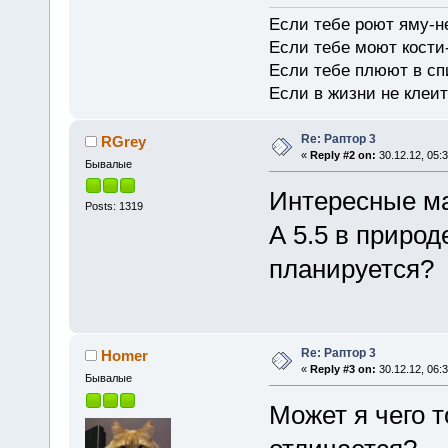
Если тебе роют яму-н
Если тебе моют кости-
Если тебе плюют в сп
Если в жизни не клеит
Re: Раптор 3
RGrey
«
Reply #2 on:
30.12.12, 05:3
Бывалые
Интересные ма
Posts: 1319
А 5.5 в природ
планируется?
Re: Раптор 3
Homer
«
Reply #3 on:
30.12.12, 06:3
Бывалые
Может я чего т