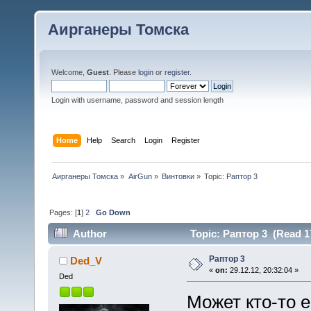
Аирганеры Томска
Welcome,
Guest
. Please
login
or
register
.
Login with username, password and session length
Home
Help
Search
Login
Register
Аирганеры Томска
»
AirGun
»
Винтовки
»
Topic:
Раптор 3
Pages: [
1
]
2
Go Down
Author
Topic: Раптор 3 (Read 1
Раптор 3
Ded_V
«
on:
29.12.12, 20:32:04 »
Ded
Может кто-то 