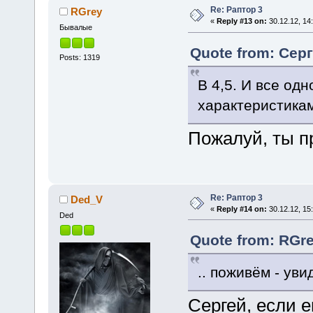
Re: Раптор 3
RGrey
«
Reply #13 on:
30.12.12, 14
Бывалые
Quote from: Серг
Posts: 1319
В 4,5. И все од
характеристикам
Пожалуй, ты п
Re: Раптор 3
Ded_V
«
Reply #14 on:
30.12.12, 15
Ded
Quote from: RGre
.. поживём - ув
Сергей, если 