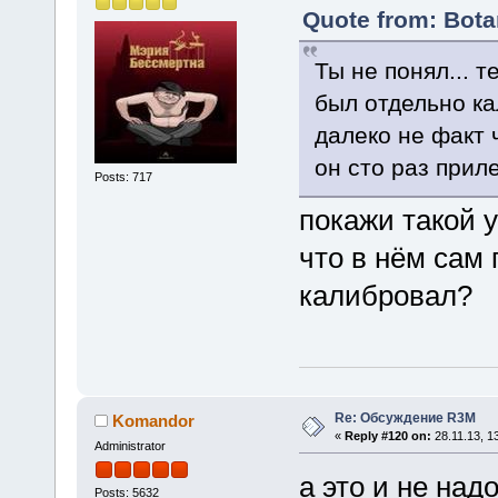
Quote from: Botan
Ты не понял... т
был отдельно кал
далеко не факт 
он сто раз прил
Posts: 717
покажи такой 
что в нём сам 
калибровал?
Re: Обсуждение R3M
Komandor
«
Reply #120 on:
28.11.13, 1
Administrator
а это и не на
Posts: 5632