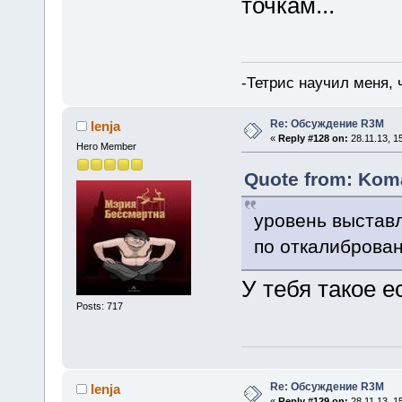
точкам...
-Тетрис научил меня,
Re: Обсуждение R3M
lenja
«
Reply #128 on:
28.11.13, 1
Hero Member
Quote from: Koma
уровень выставл
по откалиброван
У тебя такое е
Posts: 717
Re: Обсуждение R3M
lenja
«
Reply #129 on:
28.11.13, 1