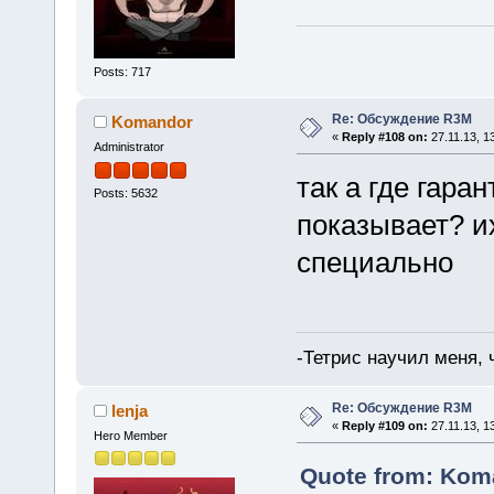
Posts: 717
Re: Обсуждение R3M
Komandor
«
Reply #108 on:
27.11.13, 1
Administrator
так а где гара
Posts: 5632
показывает? и
специально
-Тетрис научил меня,
Re: Обсуждение R3M
lenja
«
Reply #109 on:
27.11.13, 1
Hero Member
Quote from: Koma