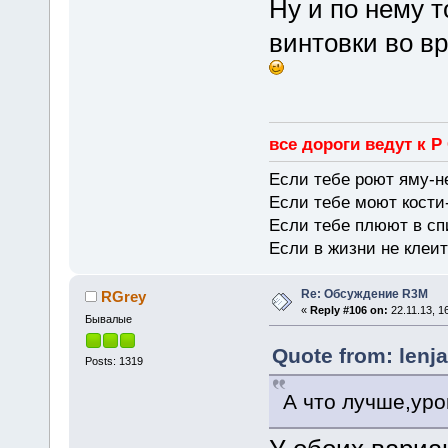
Ну и по нему 
винтовки во в
все дороги ведут к Р
Если тебе роют яму-н
Если тебе моют кости-
Если тебе плюют в сп
Если в жизни не клеит
Re: Обсуждение R3M
RGrey
«
Reply #106 on:
22.11.13, 1
Бывалые
Quote from: lenja
Posts: 1319
А что лучше,уро