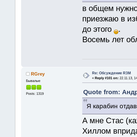
в общем нужно
приезжаю в из
до этого
.
Восемь лет об
Re: Обсуждение R3M
RGrey
«
Reply #101 on:
22.11.13, 1
Бывалые
Quote from: Андр
Posts: 1319
Я карабин отдав
А мне Стас (ка
Хиллом вприда