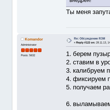
внедрен!
Ты меня запута
Re: Обсуждение R3M
Komandor
«
Reply #122 on:
28.11.13, 1
Administrator
1. берем пузы
Posts: 5632
2. ставим в ур
3. калибруем 
4. фиксируем 
5. получаем р
6. выламываем