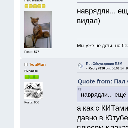
Hero Member
наврядли... е
видал)
Мы уже не дети, но без
Posts: 577
Re: Обсуждение R3M
TwoMan
«
Reply #136 on:
06.01.14, 1
Бывалые
Quote from: Пал 
наврядли... ещё
Posts: 960
а как с КИТам
давно в Ютубе 
плюсом к заказ