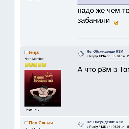
надо же чем т
забанили
Re: Обсуждение R3M
lenja
«
Reply #134 on:
05.01.14, 1
Hero Member
А что р3м в Т
Posts: 717
Re: Обсуждение R3M
Пал Саныч
«
Reply #135 on:
06.01.14, 1