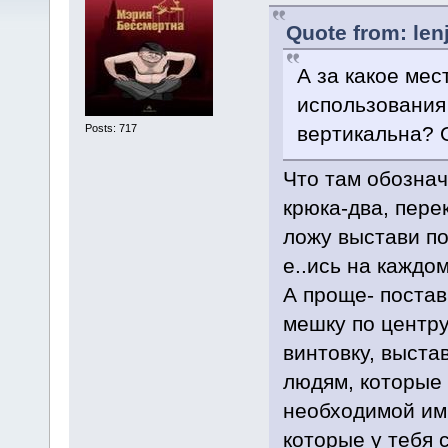
Quote from: lenj
А за какое мес
использования
Posts: 717
вертикальна? 
Что там обознач
крюка-два, пере
ложу выстави по
е..ись на каждо
А проще- постав
мешку по центру
винтовку, выста
людям, которые 
необходимой и
которые у тебя 