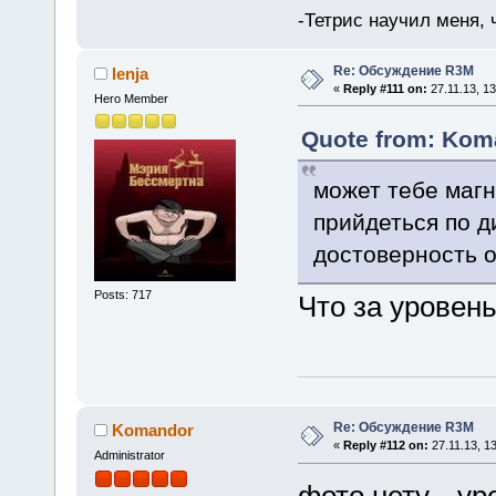
-Тетрис научил меня,
Re: Обсуждение R3M
lenja
«
Reply #111 on:
27.11.13, 13
Hero Member
Quote from: Koma
может тебе магн
прийдеться по д
достоверность 
Posts: 717
Что за уровень
Re: Обсуждение R3M
Komandor
«
Reply #112 on:
27.11.13, 13
Administrator