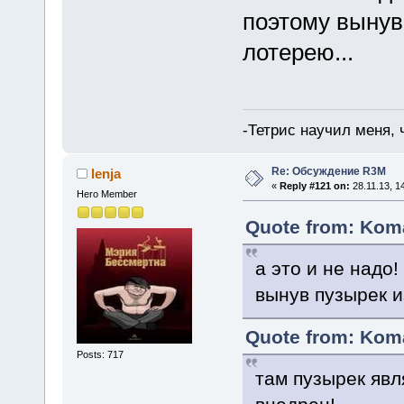
поэтому вынув
лотерею...
-Тетрис научил меня,
Re: Обсуждение R3M
lenja
«
Reply #121 on:
28.11.13, 1
Hero Member
Quote from: Koma
а это и не надо
вынув пузырек и
Quote from: Koma
Posts: 717
там пузырек явл