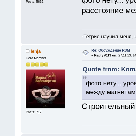
фото нету... у
Posts: 5632
расстояние ме
-Тетрис научил меня,
Re: Обсуждение R3M
lenja
«
Reply #113 on:
27.11.13, 14
Hero Member
Quote from: Koma
фото нету... ур
между магнитами
Строительный
Posts: 717