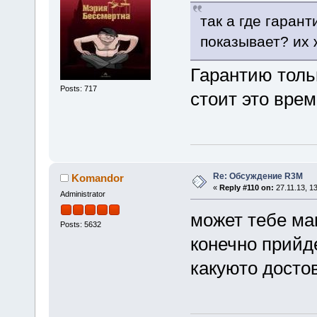
так а где гаран
показывает? их 
Гарантию тольк
Posts: 717
стоит это вре
Re: Обсуждение R3M
Komandor
«
Reply #110 on:
27.11.13, 13
Administrator
может тебе ма
Posts: 5632
конечно прийд
какуюто досто