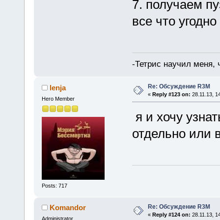
7. получаем п
все что угодно
-Тетрис научил меня,
Re: Обсуждение R3M
lenja
«
Reply #123 on:
28.11.13, 1
Hero Member
я и хочу узнат
отдельно или 
Posts: 717
Re: Обсуждение R3M
Komandor
«
Reply #124 on:
28.11.13, 1
Administrator