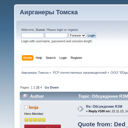
Аирганеры Томска
Welcome,
Guest
. Please
login
or
register
.
Login with username, password and session length
Home
Help
Search
Login
Register
Аирганеры Томска
»
PCP отечественных производителей
»
ООО "EDgu
Pages:
1
2
[
3
]
4
Go Down
Author
Topic: Обсуждение R3M 
Re: Обсуждение R3M
lenja
«
Reply #100 on:
22.11.13, 1
Hero Member
Quote from: Ded_