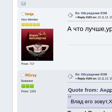
Re: Обсуждение R3M
lenja
«
Reply #103 on:
22.11.13, 1
Hero Member
А что лучше,у
Posts: 717
Re: Обсуждение R3M
RGrey
«
Reply #104 on:
22.11.13, 1
Бывалые
Quote from: Андр
Posts: 1319
Влад его зовут,