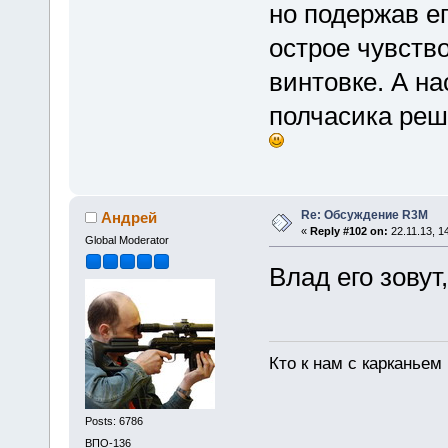
но подержав ег
острое чувств
винтовке. А на
полчасика реш
Re: Обсуждение R3M
Андрей
«
Reply #102 on:
22.11.13, 1
Global Moderator
Влад его зовут
Кто к нам с карканьем
Posts: 6786
ВПО-136