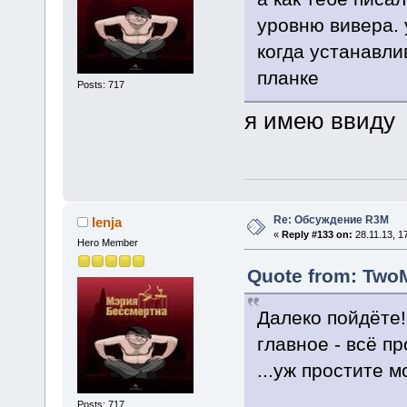
уровню вивера. 
когда устанавли
планке
Posts: 717
я имею ввиду 
Re: Обсуждение R3M
lenja
«
Reply #133 on:
28.11.13, 17
Hero Member
Quote from: TwoM
Далеко пойдёте!
главное - всё пр
...уж простите 
Posts: 717