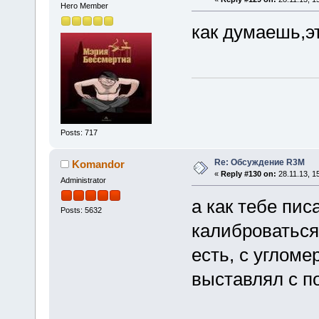
Hero Member
как думаешь,э
Posts: 717
Re: Обсуждение R3M
Komandor
«
Reply #130 on:
28.11.13, 1
Administrator
а как тебе пис
Posts: 5632
калиброваться
есть, с угломе
выставлял с п