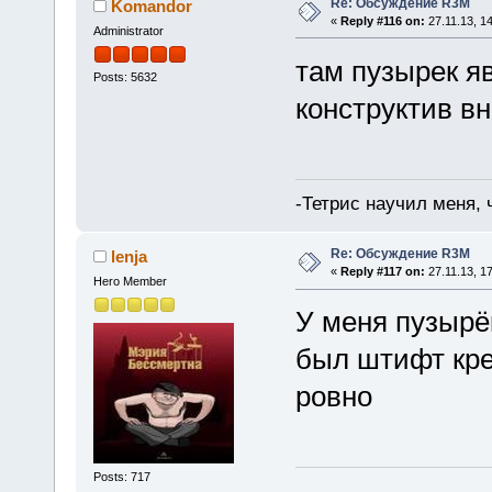
Re: Обсуждение R3M
Komandor
«
Reply #116 on:
27.11.13, 14
Administrator
там пузырек яв
Posts: 5632
конструктив вн
-Тетрис научил меня,
Re: Обсуждение R3M
lenja
«
Reply #117 on:
27.11.13, 17
Hero Member
У меня пузырё
был штифт кре
ровно
Posts: 717