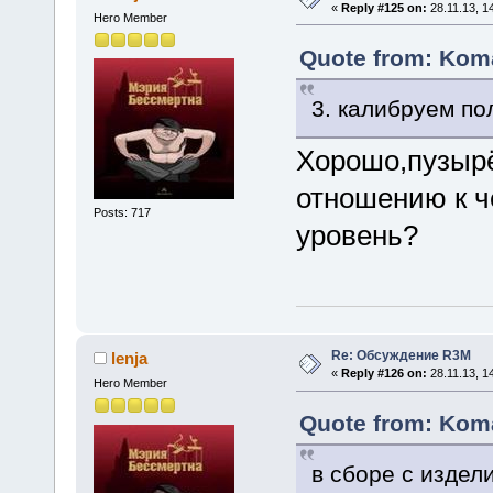
«
Reply #125 on:
28.11.13, 1
Hero Member
Quote from: Koma
3. калибруем п
Хорошо,пузырё
отношению к ч
Posts: 717
уровень?
Re: Обсуждение R3M
lenja
«
Reply #126 on:
28.11.13, 1
Hero Member
Quote from: Koma
в сборе с издел