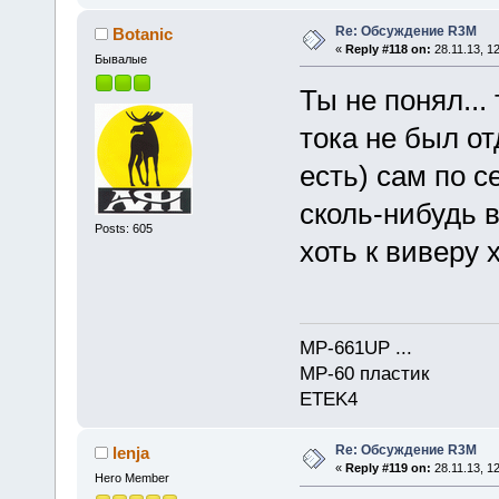
Re: Обсуждение R3M
Botanic
«
Reply #118 on:
28.11.13, 12
Бывалые
Ты не понял...
тока не был от
есть) сам по с
сколь-нибудь в
Posts: 605
хоть к виверу 
MP-661UP ...
МР-60 пластик
ETEK4
Re: Обсуждение R3M
lenja
«
Reply #119 on:
28.11.13, 12
Hero Member