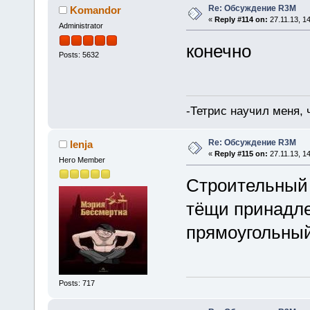
Re: Обсуждение R3M
Komandor
«
Reply #114 on:
27.11.13, 14
Administrator
конечно
Posts: 5632
-Тетрис научил меня,
Re: Обсуждение R3M
lenja
«
Reply #115 on:
27.11.13, 14
Hero Member
Строительный 
тёщи принадле
прямоугольный
Posts: 717