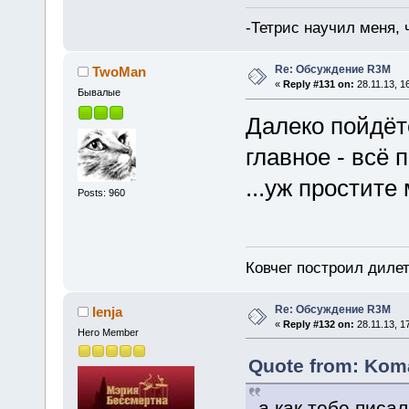
-Тетрис научил меня,
Re: Обсуждение R3M
TwoMan
«
Reply #131 on:
28.11.13, 1
Бывалые
Далеко пойдёт
главное - всё п
...уж простите
Posts: 960
Ковчег построил дилет
Re: Обсуждение R3M
lenja
«
Reply #132 on:
28.11.13, 1
Hero Member
Quote from: Koma
а как тебе писа