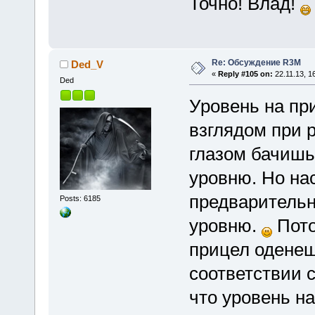
Точно! Влад!
Re: Обсуждение R3M
Ded_V
«
Reply #105 on:
22.11.13, 1
Ded
Уровень на при
взглядом при 
глазом бачишь
уровню. Но на
предварительн
Posts: 6185
уровню.
Пото
прицел оденешь
соответствии 
что уровень н