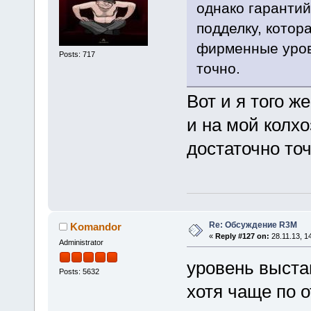
однако гарантий 
подделку, котора
фирменные уровн
Posts: 717
точно.
Вот и я того ж
и на мой колхо
достаточно т
Re: Обсуждение R3M
Komandor
«
Reply #127 on:
28.11.13, 1
Administrator
уровень выста
Posts: 5632
хотя чаще по 