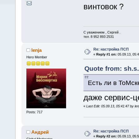
винтовок ?
С уважением , Сергей .
тел. 8 952 893 2531
Re: настройка ПСП
lenja
«
Reply #1 on:
05.09.13, 05:4
Hero Member
Quote from: sh.s.
Есть ли в ТоMск
даже сервис-ц
«
Last Edit: 05.09.13, 05:41:47 by len
Posts: 717
Re: настройка ПСП
Андрей
«
Reply #2 on:
05.09.13, 05:5
Global Moderator