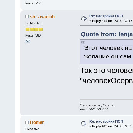
Posts: 717
Re: настройка ПСП
sh.s.ivanich
«
Reply #14 on:
23.09.13, 17
Sr. Member
Quote from: lenja
Posts: 360
Этот человек на
желание он сам 
Так это челове
"человекОсерв
С уважением , Сергей .
тел. 8 952 893 2531
Re: настройка ПСП
Homer
«
Reply #15 on:
24.09.13, 03:
Бывалые