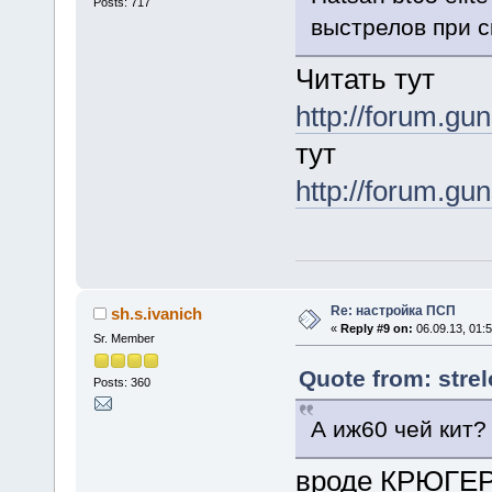
Posts: 717
выстрелов при с
Читать тут
http://forum.g
тут
http://forum.g
Re: настройка ПСП
sh.s.ivanich
«
Reply #9 on:
06.09.13, 01:5
Sr. Member
Quote from: strel
Posts: 360
А иж60 чей кит?
вроде КРЮГЕРА