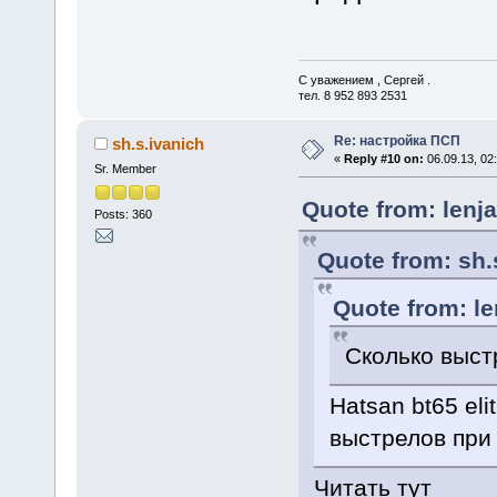
С уважением , Сергей .
тел. 8 952 893 2531
Re: настройка ПСП
sh.s.ivanich
«
Reply #10 on:
06.09.13, 02
Sr. Member
Quote from: lenja
Posts: 360
Quote from: sh.
Quote from: le
Сколько выст
Hatsan bt65 eli
выстрелов при 
Читать тут