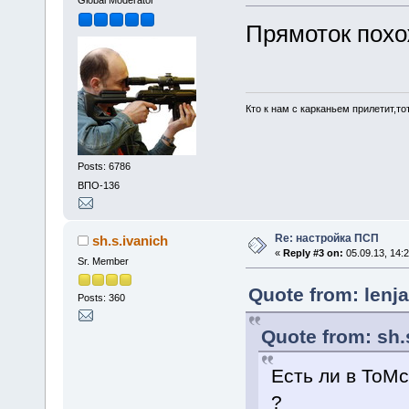
Прямоток похо
Кто к нам с карканьем прилетит,то
Posts: 6786
ВПО-136
Re: настройка ПСП
sh.s.ivanich
«
Reply #3 on:
05.09.13, 14:2
Sr. Member
Quote from: lenja
Posts: 360
Quote from: sh.
Есть ли в ТоM
?