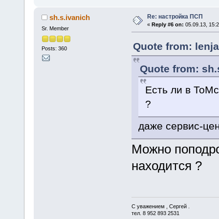
Re: настройка ПСП
sh.s.ivanich
«
Reply #6 on:
05.09.13, 15:2
Sr. Member
Quote from: lenja
Posts: 360
Quote from: sh.
Есть ли в ТоM
?
даже сервис-це
Mожно поподро
находится ?
С уважением , Сергей .
тел. 8 952 893 2531