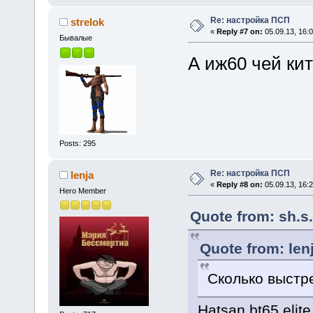
Re: настройка ПСП
strelok
«
Reply #7 on:
05.09.13, 16:0
Бывалые
А иж60 чей ки
Posts: 295
Re: настройка ПСП
lenja
«
Reply #8 on:
05.09.13, 16:2
Hero Member
Quote from: sh.s.
Quote from: len
Сколько выстре
Hatsan bt65 elit