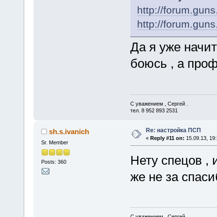
http://forum.gun
http://forum.gun
Да я уже начит
боюсь , а про
С уважением , Сергей .
тел. 8 952 893 2531
Re: настройка ПСП
sh.s.ivanich
«
Reply #11 on:
15.09.13, 19:
Sr. Member
Нету спецов ,
Posts: 360
же не за спаси
С уважением , Сергей .