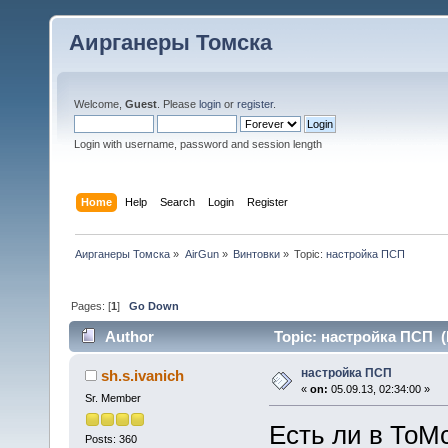
Аирганеры Томска
Welcome,
Guest
. Please
login
or
register
.
Login with username, password and session length
Home
Help
Search
Login
Register
Аирганеры Томска
»
AirGun
»
Винтовки
»
Topic:
настройка ПСП
Pages: [
1
]
Go Down
Author
Topic: настройка ПСП (
настройка ПСП
sh.s.ivanich
«
on:
05.09.13, 02:34:00 »
Sr. Member
Есть ли в ТоM
Posts: 360