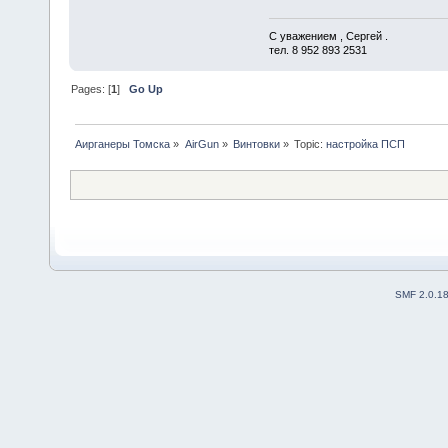
С уважением , Сергей .
тел. 8 952 893 2531
Pages: [
1
]
Go Up
Аирганеры Томска
»
AirGun
»
Винтовки
»
Topic:
настройка ПСП
SMF 2.0.1