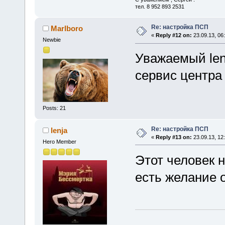
тел. 8 952 893 2531
Re: настройка ПСП
Marlboro
«
Reply #12 on:
23.09.13, 06
Newbie
Уважаемый lenj
сервис центра
Posts: 21
Re: настройка ПСП
lenja
«
Reply #13 on:
23.09.13, 12
Hero Member
Этот человек 
есть желание 