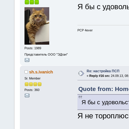
Я бы с удовол
PCP 4ever
Posts: 1989
Представитель ООО "ЭДган"
Re: настройка ПСП
sh.s.ivanich
«
Reply #16 on:
24.09.13, 08
Sr. Member
Quote from: Home
Posts: 360
Я бы с удовольс
Я не тороплюсь