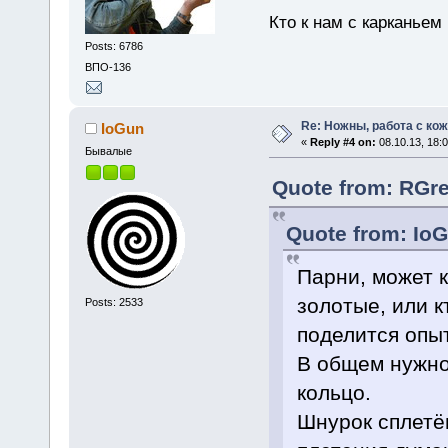
Кто к нам с карканьем
Posts: 6786
ВПО-136
Re: Ножны, работа с кож
IoGun
«
Reply #4 on:
08.10.13, 18:0
Бывалые
Quote from: RGre
Quote from: IoG
Парни, может к
золотые, или к
Posts: 2533
поделится опы
В общем нужно
кольцо.
Шнурок сплетён