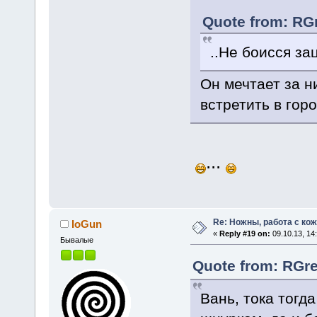
Quote from: RGr
..Не боисся за
Он мечтает за н
встретить в горо
...
Re: Ножны, работа с кож
IoGun
«
Reply #19 on:
09.10.13, 14
Бывалые
Quote from: RGre
Вань, тока тогда