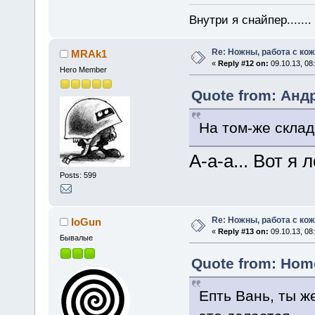
Внутри я снайпер......
Re: Ножны, работа с кож
MRAk1
«
Reply #12 on:
09.10.13, 08
Hero Member
Quote from: Андр
На том-же склад
А-а-а... Вот я
Posts: 599
Re: Ножны, работа с кож
IoGun
«
Reply #13 on:
09.10.13, 08:
Бывалые
Quote from: Home
Епть Вань, ты ж