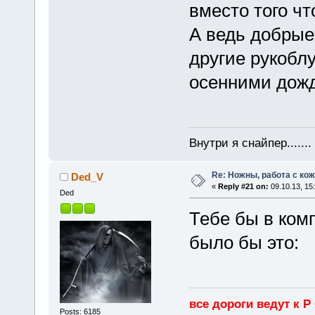
вместо того чт
А ведь добрые
другие рукобл
осенними дож
Внутри я снайпер......
Re: Ножны, работа с кож
Ded_V
«
Reply #21 on:
09.10.13, 15
Ded
Тебе бы в ком
было бы это:
все дороги ведут к Р
Posts: 6185