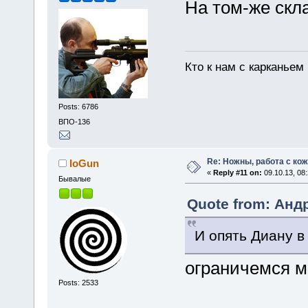
На том-же скла
Кто к нам с карканьем
Posts: 6786
ВПО-136
Re: Ножны, работа с кож
IoGun
«
Reply #11 on:
09.10.13, 08:
Бывалые
Quote from: Андр
И опять Диану в
ограничемся 
Posts: 2533