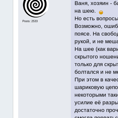
Ваня, хозяин - 
на шею.
Но есть вопросы
Posts: 2533
Возможно, ошиб
поясе. На свобо
рукой, и не меш
На шее (как вар
скрытого ношени
только для скрыт
болтался и не м
При этом в каче
шариковую цепоч
некоторыми так
усилие её разры
достаточно проч
смогла порватьс