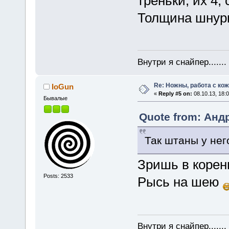
треньки, их 4,
Толщина шнурк
Внутри я снайпер......
Re: Ножны, работа с кож
IoGun
«
Reply #5 on:
08.10.13, 18:0
Бывалые
Quote from: Андр
Так штаны у нег
Зришь в корен
Posts: 2533
Рысь на шею
Внутри я снайпер......