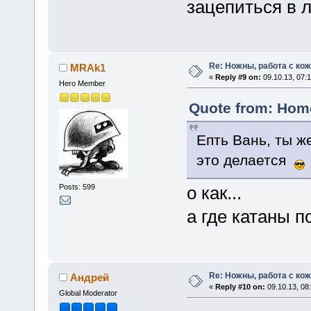
зацепиться в л
Re: Ножны, работа с кож
MRAk1
«
Reply #9 on:
09.10.13, 07:1
Hero Member
Quote from: Home
Епть Вань, ты ж
это делается
Posts: 599
о как...
а где катаны 
Re: Ножны, работа с кож
Андрей
«
Reply #10 on:
09.10.13, 08
Global Moderator