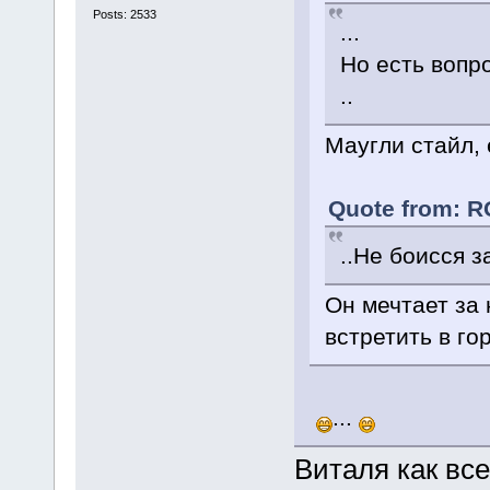
Posts: 2533
...
Но есть вопро
..
Маугли стайл, 
Quote from: RG
..Не боисся з
Он мечтает за 
встретить в го
...
Виталя как всег