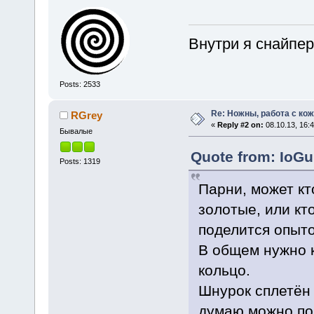
Внутри я снайпер.
Posts: 2533
Re: Ножны, работа с кож
RGrey
«
Reply #2 on:
08.10.13, 16:4
Бывалые
Quote from: IoGu
Posts: 1319
Парни, может кто
золотые, или кт
поделится опыт
В общем нужно 
кольцо.
Шнурок сплетён 
думаю можно по