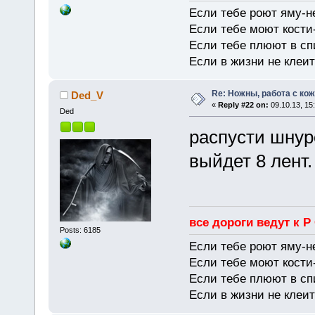
Если тебе роют яму-н
Если тебе моют кости-
Если тебе плюют в сп
Если в жизни не клеит
Re: Ножны, работа с кож
Ded_V
«
Reply #22 on:
09.10.13, 15
Ded
распусти шнуро
выйдет 8 лент.
все дороги ведут к Р
Posts: 6185
Если тебе роют яму-н
Если тебе моют кости-
Если тебе плюют в сп
Если в жизни не клеит