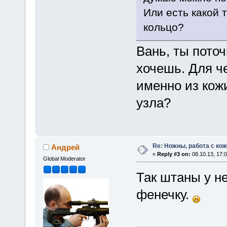
Или есть какой 
кольцо?
Вань, ты поточ
хочешь. Для че
именно из кож
узла?
Re: Ножны, работа с кож
Андрей
«
Reply #3 on:
08.10.13, 17:0
Global Moderator
Так штаны у н
фенечку.