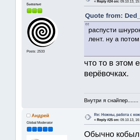
«
Reply #24 on:
09.10.13, 15
Бывалые
Quote from: Ded_
распусти шнурок
лент. ну а потом
Posts: 2533
что то в этом 
верёвочках.
Внутри я снайпер......
Re: Ножны, работа с кож
Андрей
«
Reply #25 on:
09.10.13, 16
Global Moderator
Обычно кобыл