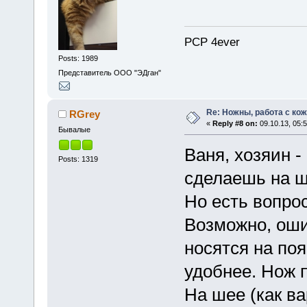
PCP 4ever
Posts: 1989
Представитель ООО "ЭДган"
Re: Ножны, работа с кож
RGrey
«
Reply #8 on:
09.10.13, 05:5
Бывалые
Ваня, хозяин -
Posts: 1319
сделаешь на 
Но есть вопрос
Возможно, оши
носятся на поя
удобнее. Нож п
На шее (как в