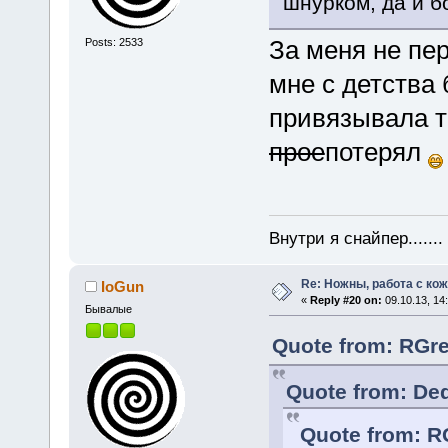
шнурком, да и б
За меня не пе
Posts: 2533
мне с детства
привязывала то
прое
потерял
Внутри я снайпер......
Re: Ножны, работа с кож
IoGun
«
Reply #20 on:
09.10.13, 14
Бывалые
Quote from: RGre
Quote from: Ded
Quote from: RG