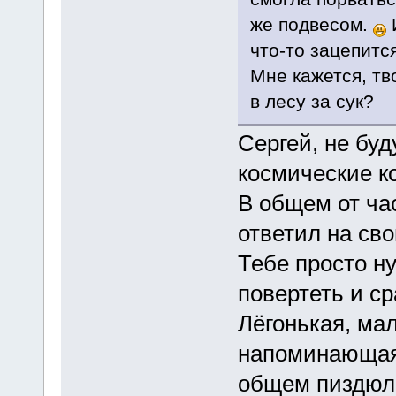
же подвесом.
И
что-то зацепитс
Мне кажется, тв
в лесу за сук?
Сергей, не буд
космические к
В общем от час
ответил на св
Тебе просто н
повертеть и ср
Лёгонькая, ма
напоминающая 
общем пиздю