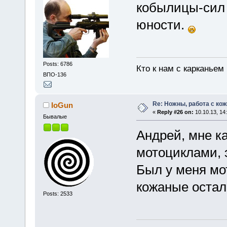
кобылицы-сил 
юности.
Posts: 6786
Кто к нам с карканьем
ВПО-136
Re: Ножны, работа с кож
IoGun
«
Reply #26 on:
10.10.13, 14
Бывалые
Андрей, мне к
мотоциклами, 
Был у меня мот
кожаные остал
Posts: 2533