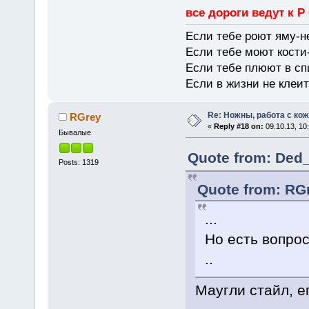
все дороги ведут к Р
Если тебе роют яму-н
Если тебе моют кости-
Если тебе плюют в сп
Если в жизни не клеит
Re: Ножны, работа с кож
RGrey
«
Reply #18 on:
09.10.13, 10
Бывалые
Quote from: Ded_
Posts: 1319
Quote from: RGr
...
Но есть вопрос
..
Маугли стайл, е