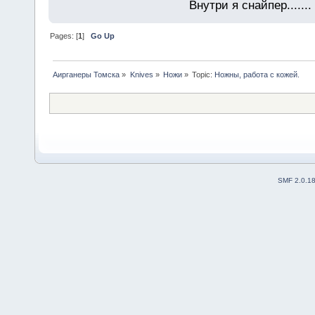
Внутри я снайпер......
Pages: [
1
]
Go Up
Аирганеры Томска
»
Knives
»
Ножи
»
Topic:
Ножны, работа с кожей.
SMF 2.0.1