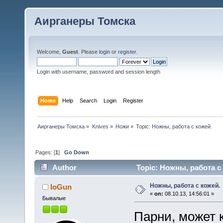
Аирганеры Томска
Welcome,
Guest
. Please
login
or
register
.
Login with username, password and session length
Home
Help
Search
Login
Register
Аирганеры Томска
»
Knives
»
Ножи
»
Topic:
Ножны, работа с кожей.
Pages: [
1
]
Go Down
Author
Topic: Ножны, работа с 
Ножны, работа с кожей.
IoGun
«
on:
08.10.13, 14:56:01 »
Бывалые
Парни, может к