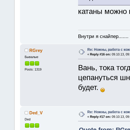
катаны можно 
Внутри я снайпер......
Re: Ножны, работа с кож
RGrey
«
Reply #16 on:
09.10.13, 09
Бывалые
Вань, тока тогд
Posts: 1319
цепануться шн
будет.
Re: Ножны, работа с кож
Ded_V
«
Reply #17 on:
09.10.13, 09
Ded
Quote from: RGre