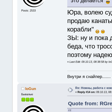
это делается
Юра, волею су
Posts: 2533
продаю канаты
корабли"
ЗЫ: ну и пока 
беда, что трос
поэтому надею
«
Last Edit: 09.10.13, 08:38:58 by I
Внутри я снайпер......
Re: Ножны, работа с кож
IoGun
«
Reply #14 on:
09.10.13, 08
Бывалые
Quote from: RGre