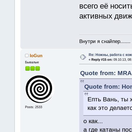
всего её носи
активных движ
Внутри я снайпер......
Re: Ножны, работа с кож
IoGun
«
Reply #15 on:
09.10.13, 08
Бывалые
Quote from: MRAk
Quote from: Hom
Епть Вань, ты 
как это делае
Posts: 2533
о как...
а где катаны по