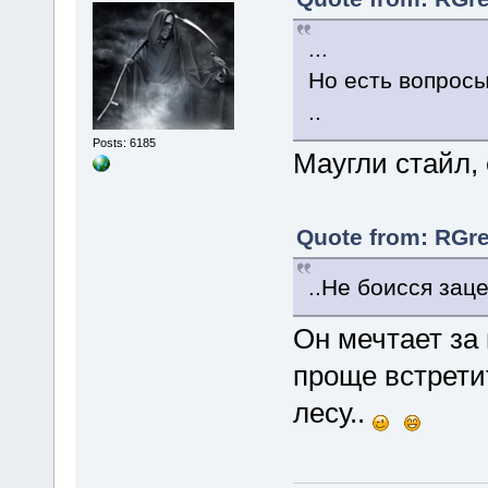
...
Но есть вопросы
..
Posts: 6185
Маугли стайл,
Quote from: RGre
..Не боисся заце
Он мечтает за 
проще встретит
лесу..