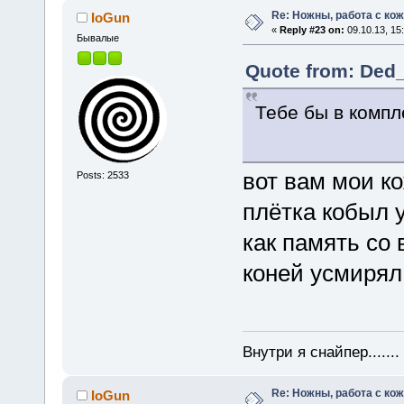
Re: Ножны, работа с кож
IoGun
«
Reply #23 on:
09.10.13, 15
Бывалые
Quote from: Ded_
Тебе бы в компл
вот вам мои к
Posts: 2533
плётка кобыл 
как память со
коней усмиря
Внутри я снайпер......
Re: Ножны, работа с кож
IoGun