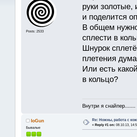
руки золотые, 
и поделится о
В общем нужно
Posts: 2533
сплести в коль
Шнурок сплетё
плетения дума
Или есть како
в кольцо?
Внутри я снайпер......
Re: Ножны, работа с кож
IoGun
«
Reply #1 on:
08.10.13, 14:5
Бывалые