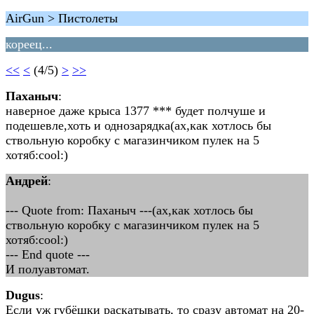
AirGun > Пистолеты
кореец...
<<
<
(4/5)
>
>>
Паханыч
:
наверное даже крыса 1377 *** будет полчуше и
подешевле,хоть и однозарядка(ах,как хотлось бы
ствольную коробку с магазинчиком пулек на 5
хотяб:cool:)
Андрей
:
--- Quote from: Паханыч ---(ах,как хотлось бы
ствольную коробку с магазинчиком пулек на 5
хотяб:cool:)
--- End quote ---
И полуавтомат.
Dugus
:
Если уж губёшки раскатывать, то сразу автомат на 20-