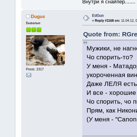
Внутри я снайпер......
EdGun
Dugus
«
Reply #1168 on:
11.04.12, 
Бывалые
Quote from: RGre
Мужики, не наг
Чо спорить-то?
У меня - Матадор
Posts: 2317
укороченная вин
Даже ЛЕЛЯ есть
И все - хорошие
Чо спорить, чо
Прям, как Никон
(У меня - "Cano