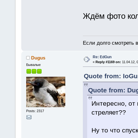
Ждём фото кол
Если долго смотреть в
Re: EdGun
Dugus
«
Reply #1169 on:
11.04.12, 
Бывалые
Quote from: IoGu
Quote from: Dug
Интересно, от 
стреляет??
Posts: 2317
Ну то что спус