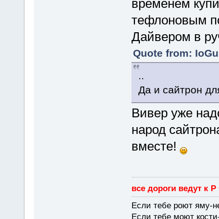
временем купи
тефлоновым п
Дайвером в руч
Quote from: IoGu
..
Да и сайтрон дл
Вивер уже над
народ сайтрон
вместе!
все дороги ведут к Р
Если тебе роют яму-н
Если тебе моют кости-