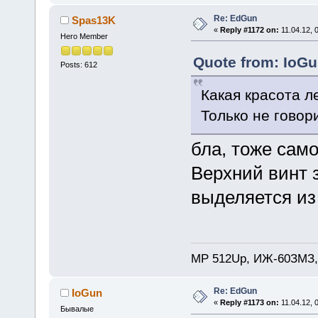
Re: EdGun
Spas13K
«
Reply #1172 on:
11.04.12, 
Hero Member
Quote from: IoGu
Posts: 612
Какая красота л
Только не говор
бла, тоже само
Верхний винт з
выделяется из
MP 512Up, ИЖ-60ЗМЗ,
Re: EdGun
IoGun
«
Reply #1173 on:
11.04.12, 
Бывалые