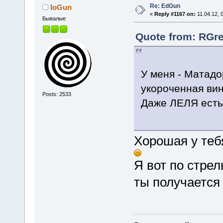
Re: EdGun
IoGun
«
Reply #1167 on:
11.04.12, 
Бывалые
Quote from: RGre
У меня - Матадор
укороченная вин
Posts: 2533
Даже ЛЕЛЯ есть
Хорошая у теб
Я вот по стре
ты получается