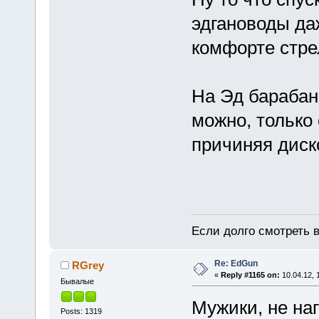
эдгановоды даж
комфорте стре
На Эд барабан
можно, только 
причиняя диск
Если долго смотреть в
Re: EdGun
RGrey
«
Reply #1165 on:
10.04.12, 
Бывалые
Мужики, не на
Posts: 1319