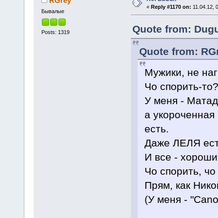
RGrey
«
Reply #1170 on:
11.04.12, 
Бывалые
Quote from: Dugu
Posts: 1319
Quote from: RGr
Мужики, не на
Чо спорить-то
У меня - Матад
а укороченная 
есть.
Даже ЛЕЛЯ ест
И все - хороши
Чо спорить, ч
Прям, как Нико
(У меня - "Can