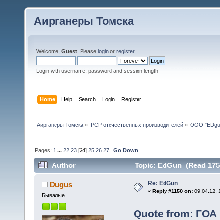
Аирганеры Томска
Welcome,
Guest
. Please
login
or
register
.
Login with username, password and session length
Home
Help
Search
Login
Register
Аирганеры Томска
»
PCP отечественных производителей
»
ООО "EDgu
Pages:
1
...
22
23
[
24
]
25
26
27
Go Down
Author
Topic: EdGun (Read 175
Re: EdGun
Dugus
«
Reply #1150 on:
09.04.12, 
Бывалые
Quote from: ГОА 