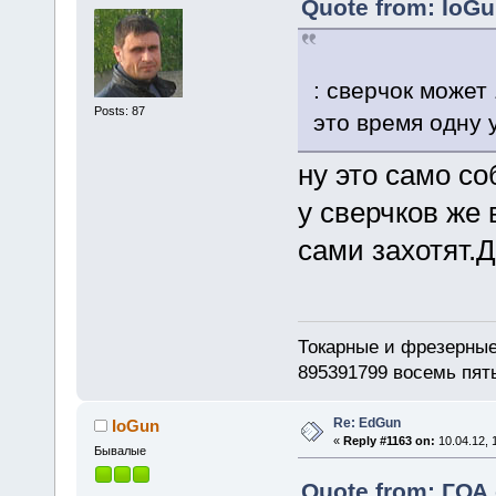
Quote from: IoGu
: сверчок может 
Posts: 87
это время одну 
ну это само со
у сверчков же 
сами захотят.Д
Токарные и фрезерные
895391799 восемь пят
Re: EdGun
IoGun
«
Reply #1163 on:
10.04.12, 
Бывалые
Quote from: ГОА 