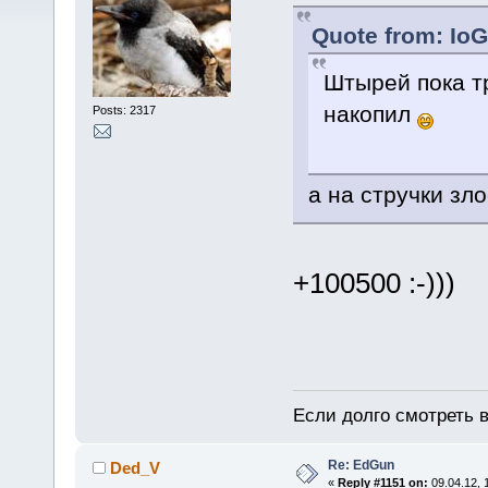
Quote from: IoG
Штырей пока тр
накопил
Posts: 2317
а на стручки зло
+100500 :-)))
Если долго смотреть в
Re: EdGun
Ded_V
«
Reply #1151 on:
09.04.12, 