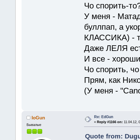
Чо спорить-то
У меня - Матад
буллпап, а уко
КЛАССИКА) - т
Даже ЛЕЛЯ ес
И все - хороши
Чо спорить, ч
Прям, как Ник
(У меня - "Ca
Re: EdGun
IoGun
«
Reply #1166 on:
11.04.12, 
Бывалые
Quote from: Dugu