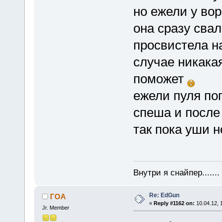
но ежели у вор
она сразу свал
просвистела на
случае никака
поможет
ежели пуля поп
спеша и после
так пока уши 
Внутри я снайпер......
Re: EdGun
ГОА
«
Reply #1162 on:
10.04.12, 
Jr. Member