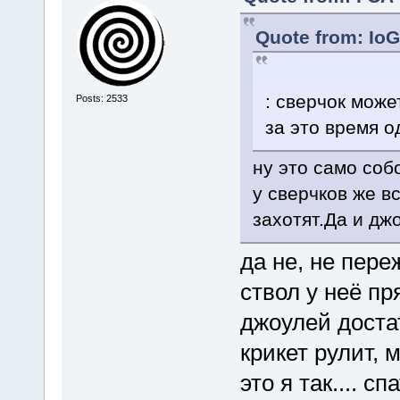
Quote from: IoG
: сверчок може
Posts: 2533
за это время о
ну это само соб
у сверчков же в
захотят.Да и дж
да не, не пере
ствол у неё пр
джоулей доста
крикет рулит,
это я так.... с