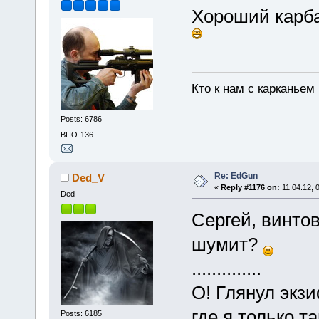
Хороший карбай
Кто к нам с карканьем
Posts: 6786
ВПО-136
Re: EdGun
Ded_V
«
Reply #1176 on:
11.04.12, 
Ded
Сергей, винто
шумит?
..............
О! Глянул экзи
где я только 
Posts: 6185