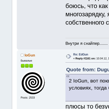
боюсь, что как
многозарядку,
собственного 
Внутри я снайпер......
Re: EdGun
IoGun
«
Reply #1161 on:
10.04.12, 
Бывалые
Quote from: Dugu
2 IoGun, вот по
условиях, тогда 
Posts: 2533
плюсы то безу