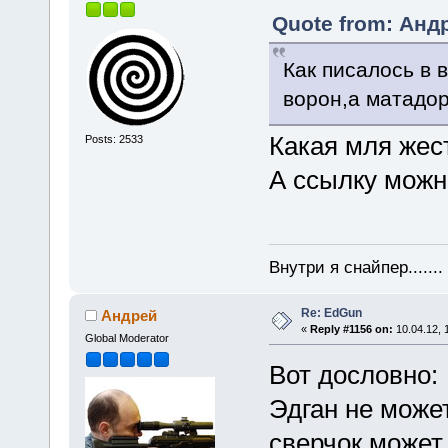
Quote from: Андр
Как писалось в 
ворон,а матадор
Какая мля жес
Posts: 2533
А ссылку можн
Внутри я снайпер......
Re: EdGun
Андрей
«
Reply #1156 on:
10.04.12, 
Global Moderator
Вот дословно:
Эдган не может
сверчок может 