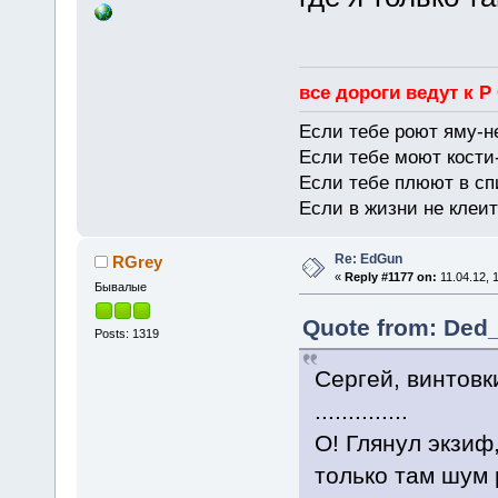
все дороги ведут к Р
Если тебе роют яму-н
Если тебе моют кости-
Если тебе плюют в сп
Если в жизни не клеит
Re: EdGun
RGrey
«
Reply #1177 on:
11.04.12, 
Бывалые
Quote from: Ded_
Posts: 1319
Сергей, винтов
..............
О! Глянул экзиф
только там шум