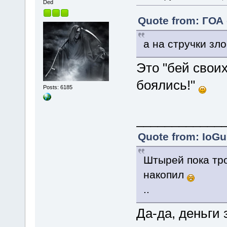
Ded
Quote from: ГОА 
а на стручки зло
Это "бей своих
боялись!"
Posts: 6185
____________
Quote from: IoGu
Штырей пока тро
накопил
..
Да-да, деньги 