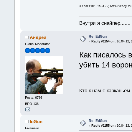
«
Last Edit: 10.04.12, 09:16:49 by I
Внутри я снайпер......
Re: EdGun
Андрей
«
Reply #1154 on:
10.04.12, 
Global Moderator
Как писалось в
убить 14 ворон
Кто к нам с карканьем
Posts: 6786
ВПО-136
Re: EdGun
IoGun
«
Reply #1155 on:
10.04.12, 
Бывалые