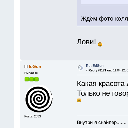
Ждём фото колле
Лови!
Re: EdGun
IoGun
«
Reply #1171 on:
11.04.12, 
Бывалые
Какая красота
Только не гово
Posts: 2533
Внутри я снайпер......