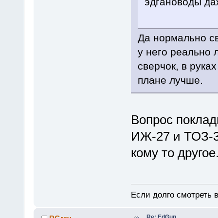
эдгановоды даж
Да нормально све
у него реально
сверчок, в рука
плане лучше.
Вопрос поклади
ИЖ-27 и ТОЗ-34
кому то другое
Если долго смотреть в
Re: EdGun