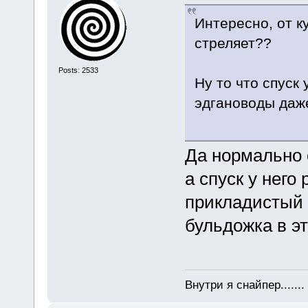
Интересно, от к
стреляет??
Posts: 2533
Ну то что спуск
эдгановоды даже
Да нормально с
а спуск у нег
прикладистый 
бульдожка в э
Внутри я снайпер......