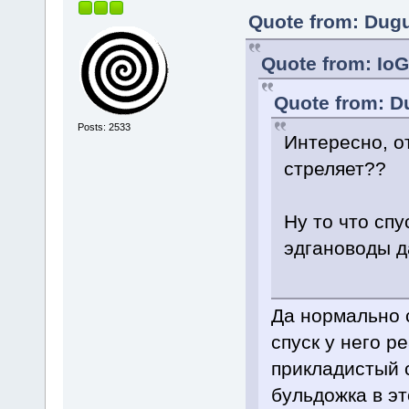
Quote from: Dugu
Quote from: IoG
Quote from: Du
Posts: 2533
Интересно, о
стреляет??
Ну то что спу
эдгановоды да
Да нормально с
спуск у него 
прикладистый с
бульдожка в э