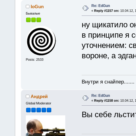
Re: EdGun
IoGun
«
Reply #1157 on:
10.04.12, 
Бывалые
ну щикатило о
в принципе я 
уточнением: с
вороне, а эдга
Posts: 2533
Внутри я снайпер......
Re: EdGun
Андрей
«
Reply #1158 on:
10.04.12, 
Global Moderator
Вы себе льсти