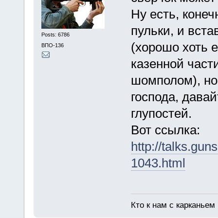
Ну есть, конеч
пульки, и вста
Posts: 6786
(хорошо хоть е
ВПО-136
казенной части
шомполом), но
господа, давай
глупостей.
Вот ссылка:
http://talks.gu
1043.html
Кто к нам с карканьем