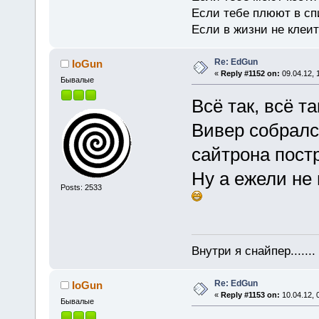
Если тебе плюют в сп
Если в жизни не клеит
Re: EdGun
IoGun
«
Reply #1152 on:
09.04.12, 
Бывалые
Всё так, всё т
Вивер собралс
сайтрона пост
Ну а ежели не
Posts: 2533
Внутри я снайпер......
Re: EdGun
IoGun
«
Reply #1153 on:
10.04.12, 
Бывалые