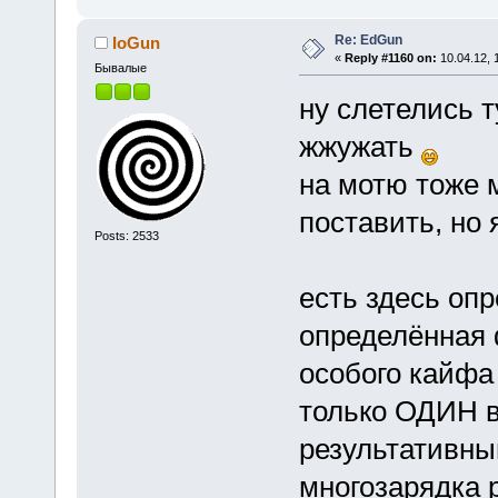
Re: EdGun
IoGun
«
Reply #1160 on:
10.04.12, 
Бывалые
ну слетелись т
жжужать
на мотю тоже 
поставить, но 
Posts: 2533
есть здесь оп
определённая 
особого кайфа 
только ОДИН в
результативны
многозарядка 