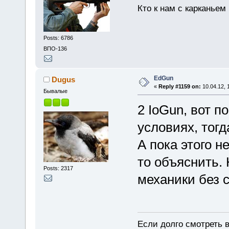
Кто к нам с карканьем
Posts: 6786
ВПО-136
EdGun
Dugus
«
Reply #1159 on:
10.04.12, 
Бывалые
2 IoGun, вот 
условиях, тогд
А пока этого н
то объяснить. 
Posts: 2317
механики без 
Если долго смотреть в