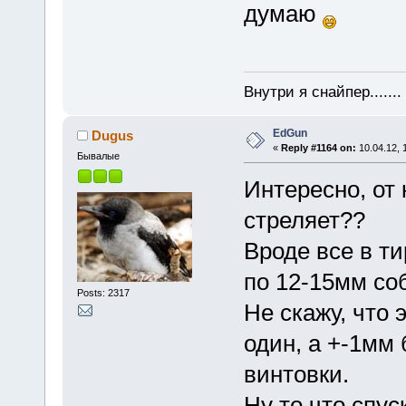
думаю
Внутри я снайпер......
EdGun
Dugus
«
Reply #1164 on:
10.04.12, 
Бывалые
Интересно, от 
стреляет??
Вроде все в ти
по 12-15мм со
Posts: 2317
Не скажу, что 
один, а +-1мм 
винтовки.
Ну то что спус