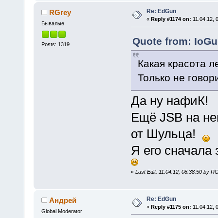
Re: EdGun
RGrey
«
Reply #1174 on:
11.04.12, 
Бывалые
Quote from: IoGu
Posts: 1319
Какая красота л
Только не говор
Да ну нафиК!
Ещё JSB на не
от Шульца!
Я его сначала 
«
Last Edit: 11.04.12, 08:38:50 by R
Re: EdGun
Андрей
«
Reply #1175 on:
11.04.12, 0
Global Moderator