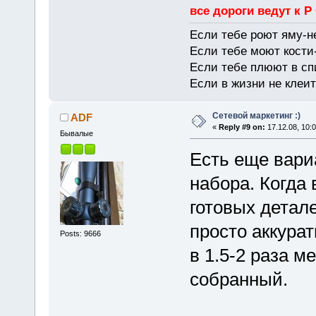
все дороги ведут к Р
Если тебе роют яму-н
Если тебе моют кости-
Если тебе плюют в сп
Если в жизни не клеит
Сетевой маркетинг :)
ADF
«
Reply #9 on:
17.12.08, 10:0
Бывалые
Есть еще вари
набора. Когда 
готовых детале
просто аккурат
Posts: 9666
в 1.5-2 раза 
собранный.