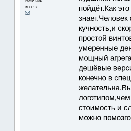
Posts: 6786
пойдёт.Как эт
ВПО-136
знает.Человек
кучность,и ско
простой винто
умеренные ден
мощный агрега
дешёвые верси
конечно в спе
желательна.Вы
логотипом,чем
стоимость и с
можно помозго