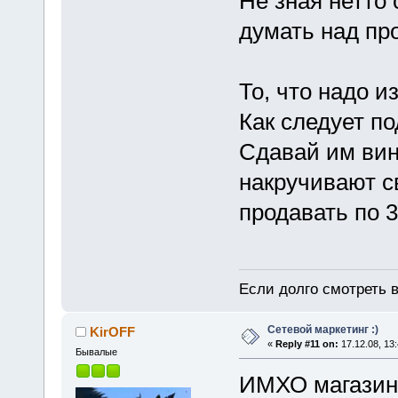
Не зная нетто 
думать над про
То, что надо и
Как следует п
Сдавай им винт
накручивают с
продавать по 35
Если долго смотреть в
Сетевой маркетинг :)
KirOFF
«
Reply #11 on:
17.12.08, 13:
Бывалые
ИМХО магазины