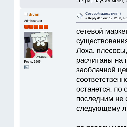
-Тетрис научил меня,
Сетевой маркетинг :)
divan
«
Reply #13 on:
17.12.08, 16
Administrator
сетевой марке
существования
Лоха. плесосы
расчитаны на 
Posts: 1965
заоблачной цен
соответственно
останется, по 
последним не 
следующему ло