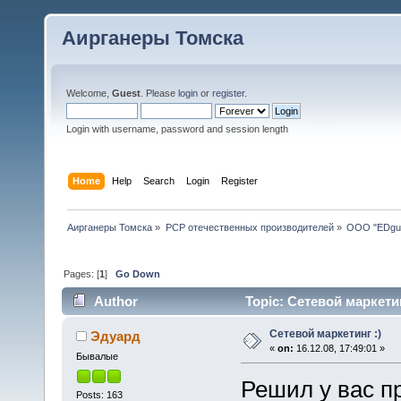
Аирганеры Томска
Welcome,
Guest
. Please
login
or
register
.
Login with username, password and session length
Home
Help
Search
Login
Register
Аирганеры Томска
»
PCP отечественных производителей
»
ООО "EDgu
Pages: [
1
]
Go Down
Author
Topic: Сетевой маркетин
Сетевой маркетинг :)
Эдуард
«
on:
16.12.08, 17:49:01 »
Бывалые
Решил у вас п
Posts: 163