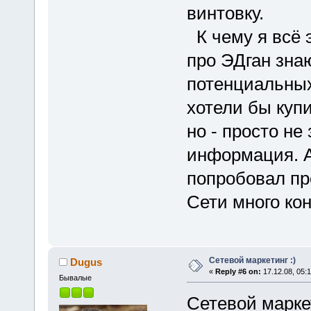
винтовку.
К чему я всё э
про ЭДган знаю
потенциальных
хотели бы купи
но - просто не
информация. А
попробовал пр
Сети много ко
Сетевой маркетинг :)
Dugus
«
Reply #6 on:
17.12.08, 05:1
Бывалые
Сетевой маркет