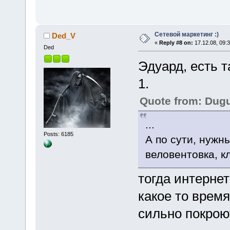
Сетевой маркетинг :)
Ded_V
«
Reply #8 on:
17.12.08, 09:3
Ded
Эдуард, есть т
1.
Quote from: Dug
...
Posts: 6185
А по сути, нужн
веловентовка, кл
тогда интернет
какое то время
сильно покрою