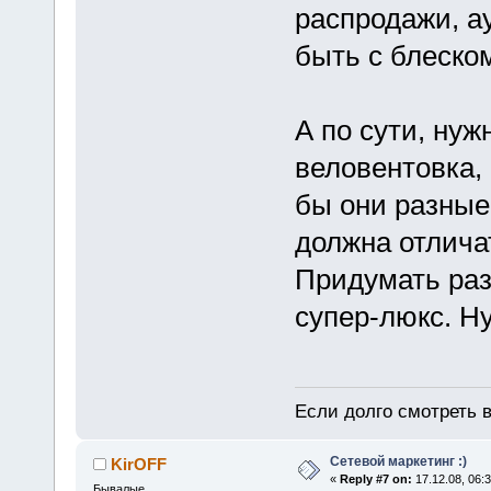
распродажи, а
быть с блеском
А по сути, ну
веловентовка, 
бы они разные
должна отличат
Придумать раз
супер-люкс. Н
Если долго смотреть в
Сетевой маркетинг :)
KirOFF
«
Reply #7 on:
17.12.08, 06:3
Бывалые