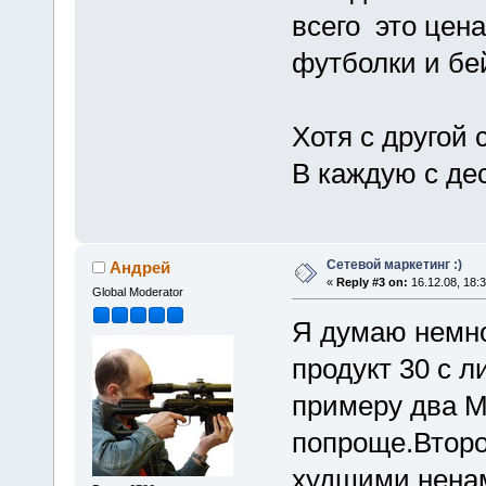
всего это цена
футболки и бей
Хотя с другой 
В каждую с дес
Сетевой маркетинг :)
Андрей
«
Reply #3 on:
16.12.08, 18:3
Global Moderator
Я думаю немно
продукт 30 с 
примеру два М
попроще.Второ
худшими ненам