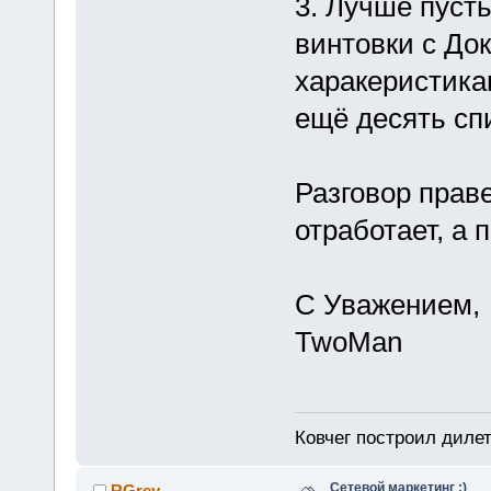
3. Лучше пуст
винтовки с До
харакеристика
ещё десять сп
Разговор пра
отработает, а
С Уважением,
TwoMan
Ковчег построил дилет
Сетевой маркетинг :)
RGrey