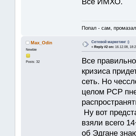
Все ИМХО.
Попал - сам, промазал
Сетевой маркетинг :)
Maх_Odin
«
Reply #2 on:
16.12.08, 18:2
Newbie
Все правильно,
Posts: 32
кризиса приде
сеть. Но чессл
целом РСР пне
распространять
Ну вот предста
взяли всего 14
об Эдгане зна