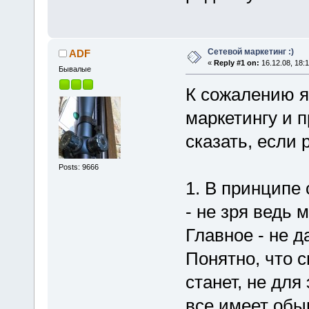
Сетевой маркетинг :)
ADF
«
Reply #1 on:
16.12.08, 18:1
Бывалые
К сожалению я
маркетингу и 
сказать, если
Posts: 9666
1. В принципе
- не зря ведь 
Главное - не д
Понятно, что 
станет, не для
все имеет обы