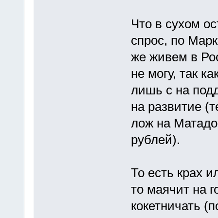
Что в сухом о
спрос, по Марк
же живем в Рос
не могу, так к
лишь с на под
на развитие (
лож на Матадо
рублей).
То есть крах и
то маячит на г
кокетничать (п