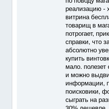
по поводу мага
реализацию - 
витрина беспл
товарищ в мага
потрогает, при
справки, что з
абсолютно увер
купить винтов
мало. полезет 
и можно выдви
информации, п
поисковики, ф
сыграть на раз
30% дешевле, н