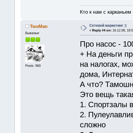
Кто к нам с карканьем
Сетевой маркетинг :)
TwoMan
«
Reply #4 on:
16.12.08, 18:5
Бывалые
Про насос - 100
+ На деньги п
на налогах, м
Posts: 960
дома, Интернат
А что? Тамошни
Это вещь такая
1. Спортзалы в
2. Пулеулавли
сложно