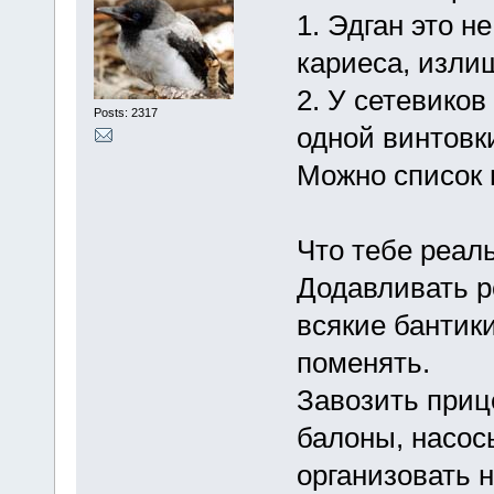
1. Эдган это не
кариеса, излиш
2. У сетевиков
Posts: 2317
одной винтовки
Можно список 
Что тебе реаль
Додавливать р
всякие бантик
поменять.
Завозить приц
балоны, насос
организовать н