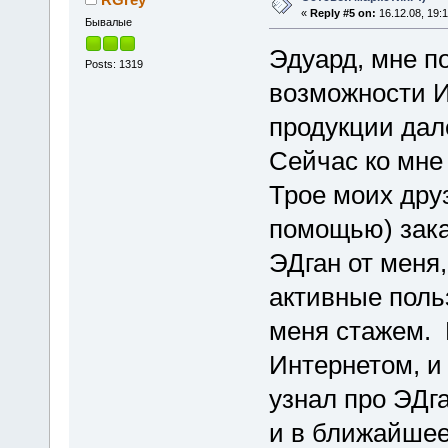
«
Reply #5 on:
16.12.08, 19:1
Бывалые
Эдуард, мне по
Posts: 1319
возможности И
продукции дал
Сейчас ко мне 
Трое моих дру
помощью) зака
ЭДган от меня,
активные поль
меня стажем. 
Интернетом, и 
узнал про ЭДга
и в ближайшее