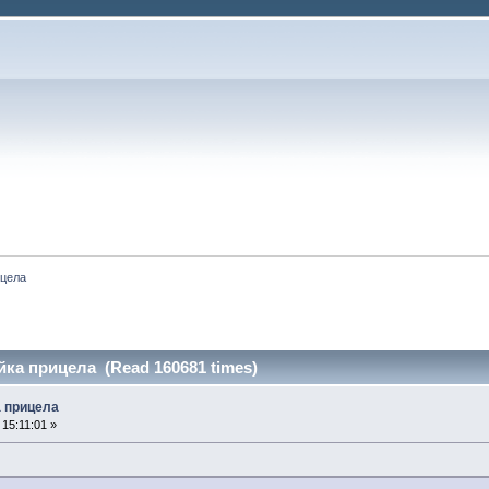
ицела
йка прицела (Read 160681 times)
а прицела
 15:11:01 »