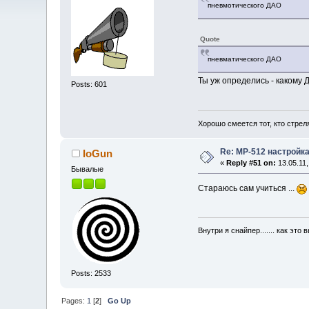
пневмотического ДАО
Quote
пневматического ДАО
Ты уж определись - какому 
Posts: 601
Хорошо смеется тот, кто стрел
Re: МР-512 настройк
IoGun
«
Reply #51 on:
13.05.11,
Бывалые
Стараюсь сам учиться ...
Внутри я снайпер....... как это
Posts: 2533
Pages:
1
[
2
]
Go Up