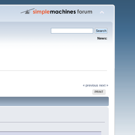
News:
« previous
next »
PRINT