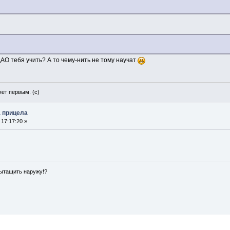
ДАО тебя учить? А то чему-нить не тому научат
яет первым. (с)
а прицела
 17:17:20 »
 вытащить наружу!?