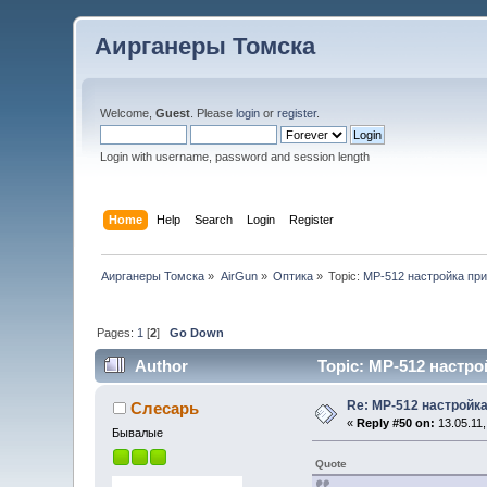
Аирганеры Томска
Welcome,
Guest
. Please
login
or
register
.
Login with username, password and session length
Home
Help
Search
Login
Register
Аирганеры Томска
»
AirGun
»
Оптика
»
Topic:
МР-512 настройка пр
Pages:
1
[
2
]
Go Down
Author
Topic: МР-512 настро
Re: МР-512 настройк
Слесарь
«
Reply #50 on:
13.05.11,
Бывалые
Quote