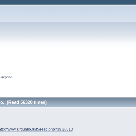
емерово.
о. (Read 56320 times)
»
http://www.airgunlib.ru/f5/read.php?39,26813