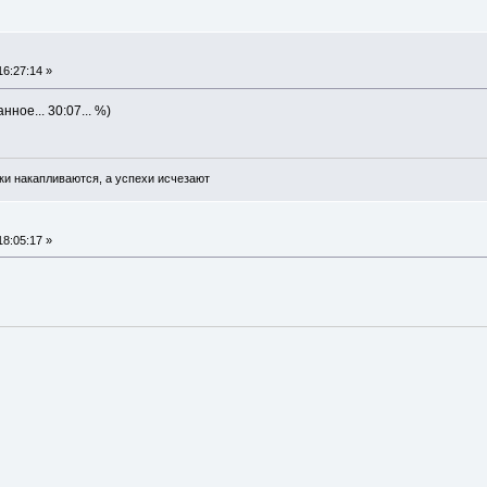
16:27:14 »
ное... 30:07... %)
ки накапливаются, а успехи исчезают
18:05:17 »