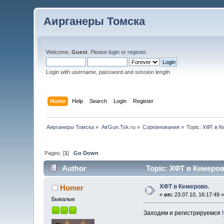
Аирганеры Томска
Welcome,
Guest
. Please
login
or
register
.
Login with username, password and session length
Home
Help
Search
Login
Register
Аирганеры Томска
»
AirGun.Tsk.ru
»
Соревнования
»
Topic:
ХФТ в К
Pages: [
1
]
Go Down
Author
Topic: ХФТ в Кемеров
ХФТ в Кемерово.
Homer
«
on:
23.07.10, 16:17:49 
Бывалые
Заходим и регистрируемся