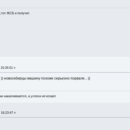
т,тот ЖСБ и получит.
 15:26:01 »
! )) новосибирцы машину похоже серьезно порвали... ((
ки накапливаются, а успехи исчезают
 16:23:47 »