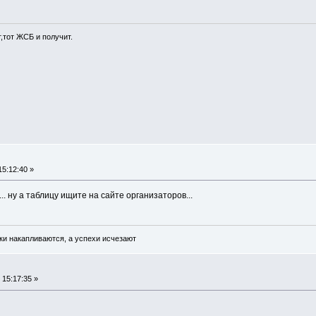
т,тот ЖСБ и получит.
15:12:40 »
.. ну а таблицу ищите на сайте организаторов...
ки накапливаются, а успехи исчезают
 15:17:35 »