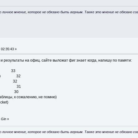
о личное мнение, которое не обязано быть верным. Также это мнение не обязано 
 02:35:43 »
, и результаты на офиц. сайте выложат фиг знает когда, напишу по памяти:
2) 33
ricket) 32
еля) 32
к, М2) 31
ligun) 30
 таблицы, к сожалению, не помню)
cket)
y Gin
»
о личное мнение, которое не обязано быть верным. Также это мнение не обязано 