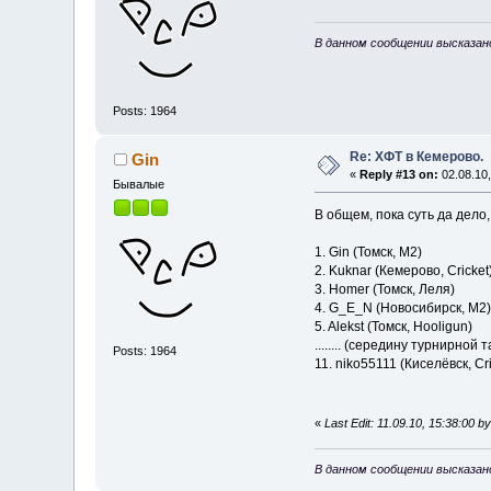
В данном сообщении высказан
Posts: 1964
Re: ХФТ в Кемерово.
Gin
«
Reply #13 on:
02.08.10,
Бывалые
В общем, пока суть да дело
1. Gin (Томск, М
2. Kuknar (Кемерово, C
3. Homer (Томск, Л
4. G_E_N (Новосибирс
5. Alekst (Томск, Hoo
........ (середину турнирной
Posts: 1964
11. niko55111 (Киселёвск, Cri
«
Last Edit: 11.09.10, 15:38:00 b
В данном сообщении высказан