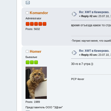
Re: ХФТ в Кемерово.
Komandor
«
Reply #2 on:
23.07.10, 
Administrator
время отъезда какое то стран
Posts: 5632
-Тетрис научил меня, что ошиб
Re: ХФТ в Кемерово.
Homer
«
Reply #3 on:
23.07.10, 
Бывалые
30-го в 7-утра ))
PCP 4ever
Posts: 1989
Представитель ООО "ЭДган"