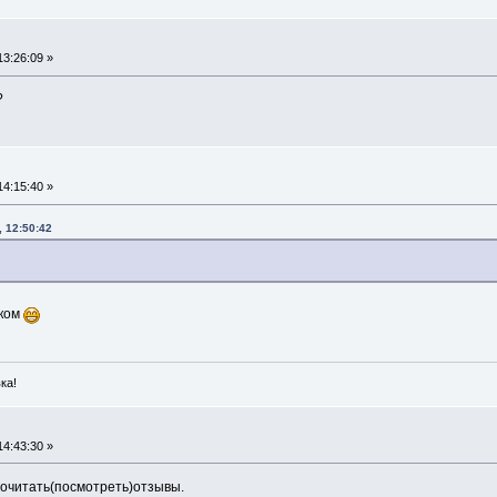
13:26:09 »
?
14:15:40 »
, 12:50:42
ском
ка!
14:43:30 »
почитать(посмотреть)отзывы.