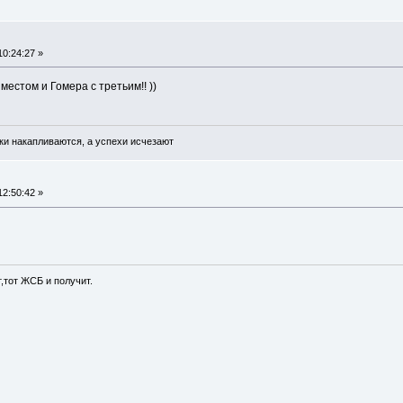
10:24:27 »
местом и Гомера с третьим!! ))
ки накапливаются, а успехи исчезают
12:50:42 »
т,тот ЖСБ и получит.