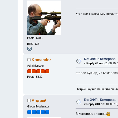
Кто к нам с карканьем прилети
Posts: 6786
ВПО-136
Re: ХФТ в Кемерово.
Komandor
«
Reply #9 on:
01.08.10, 
Administrator
второе Кукнар, из Кемерово.
Posts: 5632
-Тетрис научил меня, что ошиб
Re: ХФТ в Кемерово.
Андрей
«
Reply #10 on:
01.08.10,
Global Moderator
В Кемерово тишина