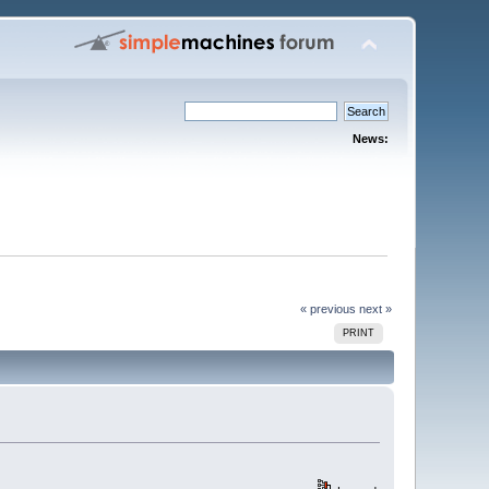
News:
« previous
next »
PRINT