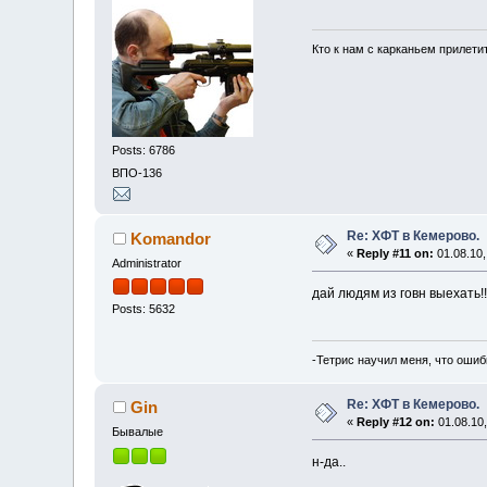
Кто к нам с карканьем прилети
Posts: 6786
ВПО-136
Re: ХФТ в Кемерово.
Komandor
«
Reply #11 on:
01.08.10,
Administrator
дай людям из говн выехать!
Posts: 5632
-Тетрис научил меня, что ошиб
Re: ХФТ в Кемерово.
Gin
«
Reply #12 on:
01.08.10,
Бывалые
н-да..