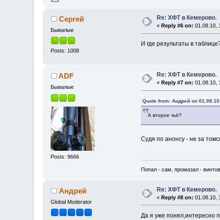
Re: ХФТ в Кемерово.
Сергей
«
Reply #6 on:
01.08.10, 
Бывалые
И где результаты в таблице
Posts: 1008
Re: ХФТ в Кемерово.
ADF
«
Reply #7 on:
01.08.10, 
Бывалые
Quote from: Андрей on 01.08.10
А второе чьё?
Судя по анонсу - не за том
Posts: 9666
Попал - сам, промазал - винтов
Re: ХФТ в Кемерово.
Андрей
«
Reply #8 on:
01.08.10, 
Global Moderator
Да я уже понял,интересно 