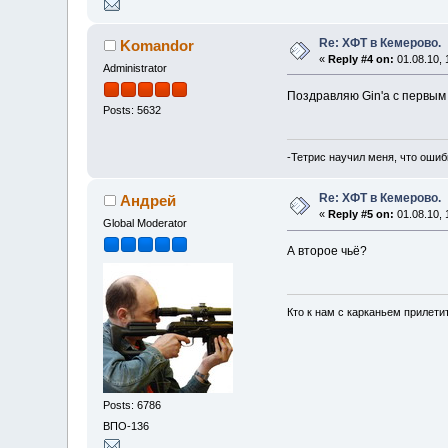
Re: ХФТ в Кемерово.
Komandor
«
Reply #4 on:
01.08.10, 
Administrator
Поздравляю Gin'a с первым 
Posts: 5632
-Тетрис научил меня, что ошиб
Re: ХФТ в Кемерово.
Андрей
«
Reply #5 on:
01.08.10, 
Global Moderator
А второе чьё?
Кто к нам с карканьем прилети
Posts: 6786
ВПО-136