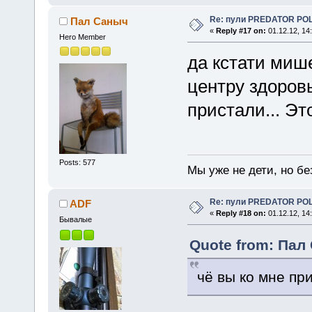
Re: пули PREDATOR P
Пал Саныч
«
Reply #17 on:
01.12.12, 14
Hero Member
да кстати мише
центру здоровы
пристали... Э
Posts: 577
Мы уже не дети, но без
Re: пули PREDATOR P
ADF
«
Reply #18 on:
01.12.12, 14
Бывалые
Quote from: Пал 
чё вы ко мне при