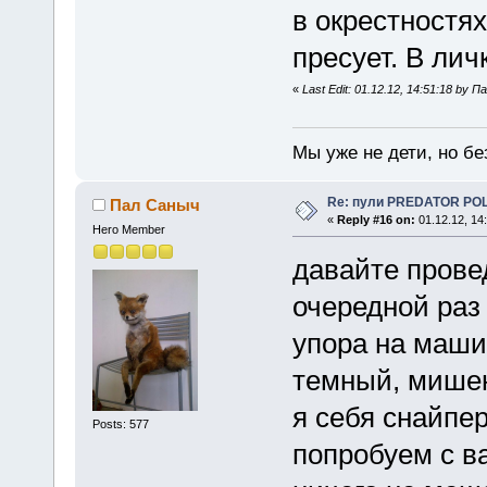
в окрестностях
пресует. В лич
«
Last Edit: 01.12.12, 14:51:18 by 
Мы уже не дети, но без
Re: пули PREDATOR P
Пал Саныч
«
Reply #16 on:
01.12.12, 14
Hero Member
давайте провед
очередной раз 
упора на маши
темный, мишен
я себя снайпер
Posts: 577
попробуем с ва