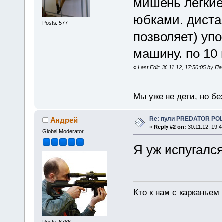
мишень легкие
юбками. диста
Posts: 577
позволяет) упо
машину. по 10
«
Last Edit: 30.11.12, 17:50:05 by 
Мы уже не дети, но без
Re: пули PREDATOR P
Андрей
«
Reply #2 on:
30.11.12, 19:4
Global Moderator
Я уж испугалс
Кто к нам с карканьем
Posts: 6786