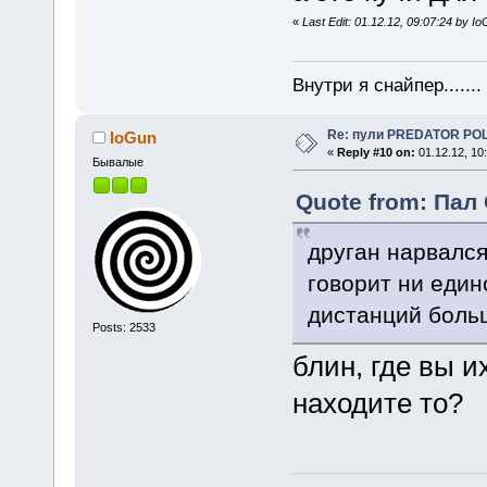
«
Last Edit: 01.12.12, 09:07:24 by I
Внутри я снайпер......
Re: пули PREDATOR P
IoGun
«
Reply #10 on:
01.12.12, 10
Бывалые
Quote from: Пал 
друган нарвался
говорит ни едино
дистанций боль
Posts: 2533
блин, где вы и
находите то?