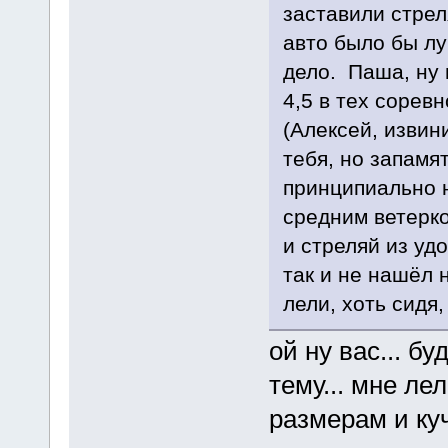
заставили стрел
авто было бы лу
дело. Паша, ну 
4,5 в тех сорев
(Алексей, извин
тебя, но запамя
принципиально н
средним ветерко
и стреляй из удо
так и не нашёл 
лели, хоть сидя,
ой ну вас... б
тему... мне ле
размерам и куч