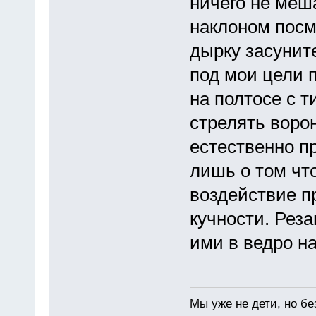
ничего не меша
наклоном посм
дырку засуните
под мои цели п
на полтосе с т
стрелять ворон
естественно пр
лишь о том чт
воздействие п
кучности. Рез
ими в ведро н
Мы уже не дети, но без