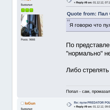
«
Reply #8 on:
01.12.12, 07:1
Бывалые
Quote from: Пал 
Я говорю что пу
Posts: 9666
По представл
"нормально" н
Либо стрелять
Попал - сам, промазал
Re: пули PREDATOR P
IoGun
«
Reply #9 on:
01.12.12, 09:0
Бывалые