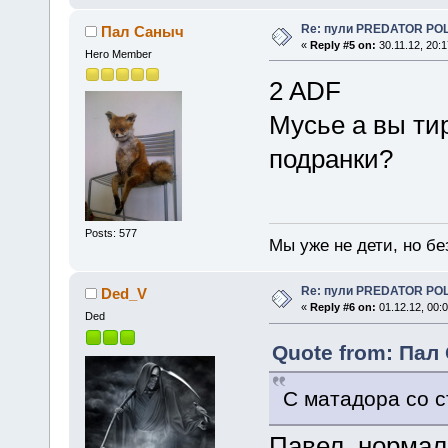
Re: пули PREDATOR P
Пал Саныч
«
Reply #5 on:
30.11.12, 20:1
Hero Member
2 ADF
Мусье а вы ти
подранки?
Posts: 577
Мы уже не дети, но без
Re: пули PREDATOR P
Ded_V
«
Reply #6 on:
01.12.12, 00:0
Ded
Quote from: Пал 
С матадора со ст
Павел, нормал