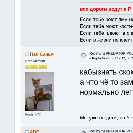
все дороги ведут к Р
Если тебе роют яму-н
Если тебе моют кости-
Если тебе плюют в сп
Если в жизни не клеит
Re: пули PREDATOR P
Пал Саныч
«
Reply #7 on:
01.12.12, 05:2
Hero Member
кабызнать скок
а что чё то за
нормально лет
Posts: 577
Мы уже не дети, но без
Re: пули PREDATOR P
ADF