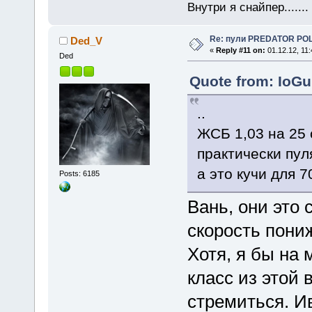
Внутри я снайпер......
Re: пули PREDATOR P
Ded_V
«
Reply #11 on:
01.12.12, 11:
Ded
Quote from: IoGu
..
ЖСБ 1,03 на 25 
практически пул
а это кучи для 7
Posts: 6185
Вань, они это 
скорость пони
Хотя, я бы на 
класс из этой 
стремиться. И