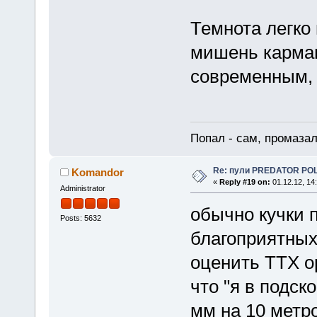
Темнота легко
мишень карма
современным, 
Попал - сам, промазал
Re: пули PREDATOR P
Komandor
«
Reply #19 on:
01.12.12, 14
Administrator
обычно кучки 
Posts: 5632
благоприятных
оценить ТТХ ор
что "я в подск
мм на 10 метро