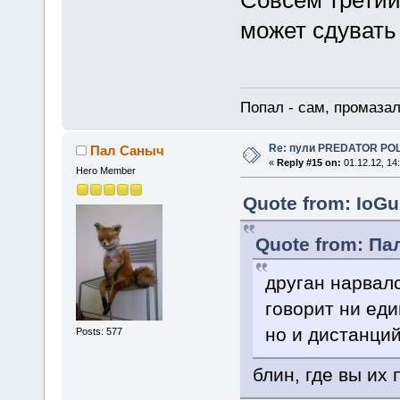
может сдувать
Попал - сам, промазал
Re: пули PREDATOR P
Пал Саныч
«
Reply #15 on:
01.12.12, 14
Hero Member
Quote from: IoGu
Quote from: Пал
друган нарвалс
говорит ни еди
но и дистанци
Posts: 577
блин, где вы их