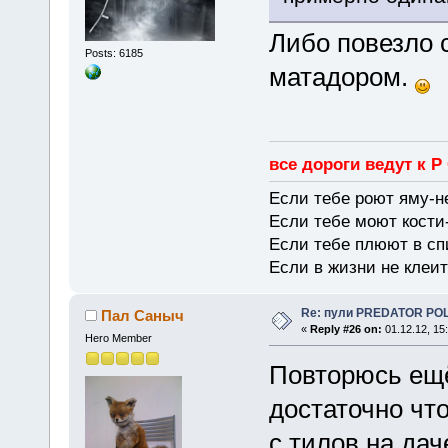
Либо повезло с
Posts: 6185
матадором.
все дороги ведут к Р
Если тебе роют яму-н
Если тебе моют кости-
Если тебе плюют в сп
Если в жизни не клеит
Re: пули PREDATOR P
Пал Саныч
«
Reply #26 on:
01.12.12, 15
Hero Member
Повторюсь ещё
достаточно что
с тилов на дач