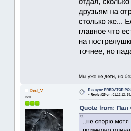
отдал, скольк
друзьям на от
столько же... 
главное что е
на пострелушк
точнее, но пад
Мы уже не дети, но без
Re: пули PREDATOR P
Ded_V
«
Reply #25 on:
01.12.12, 15
Ded
Quote from: Пал 
..не спорю мотя
примерно одинак