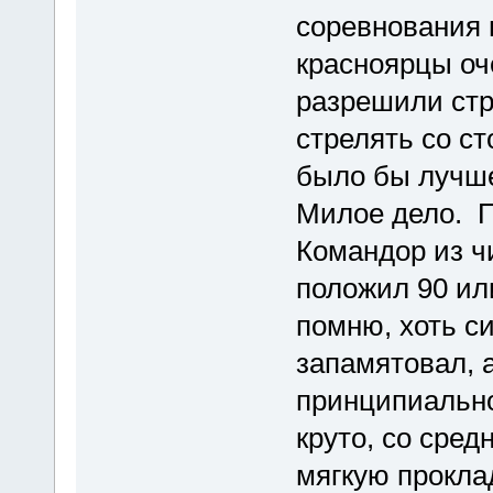
соревнования 
красноярцы оч
разрешили стре
стрелять со ст
было бы лучше!
Милое дело. П
Командор из ч
положил 90 или
помню, хоть си
запамятовал, 
принципиально
круто, со сред
мягкую прокла