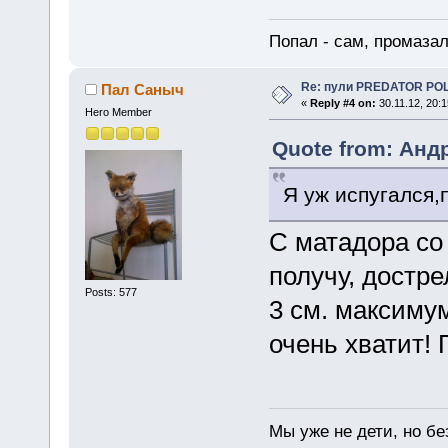
Попал - сам, промазал
Re: пули PREDATOR P
Пал Саныч
«
Reply #4 on:
30.11.12, 20:1
Hero Member
Quote from: Андр
Я уж испугался,
С матадора со 
получу, достр
Posts: 577
3 см. максимум
очень хватит! 
Мы уже не дети, но без