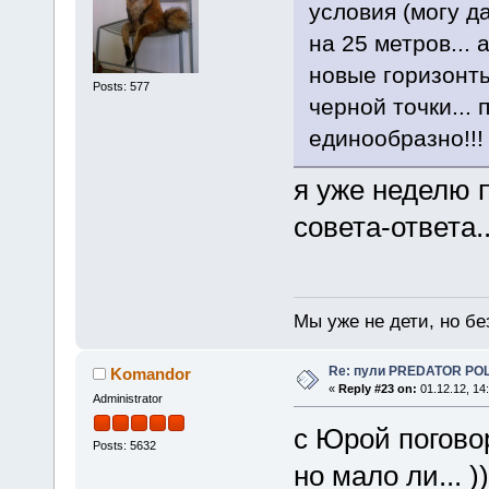
условия (могу да
на 25 метров...
новые горизонты!
Posts: 577
черной точки... 
единообразно!!!
я уже неделю 
совета-ответа..
Мы уже не дети, но без
Re: пули PREDATOR P
Komandor
«
Reply #23 on:
01.12.12, 14
Administrator
с Юрой поговор
Posts: 5632
но мало ли... ))