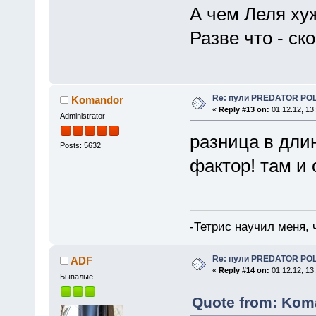
А чем Леля ху
Разве что - ск
Re: пули PREDATOR P
Komandor
«
Reply #13 on:
01.12.12, 13
Administrator
разница в дли
Posts: 5632
фактор! там и 
-Тетрис научил меня,
Re: пули PREDATOR P
ADF
«
Reply #14 on:
01.12.12, 13
Бывалые
Quote from: Koma