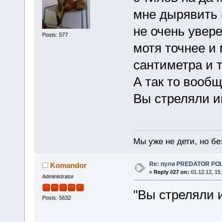
мне дырявить н
не очень увере
Posts: 577
мотя точнее и 
сантиметра и 
А так то вообщ
Вы стреляли 
Мы уже не дети, но без
Re: пули PREDATOR P
Komandor
«
Reply #27 on:
01.12.12, 15
Administrator
"Вы стреляли и
Posts: 5632