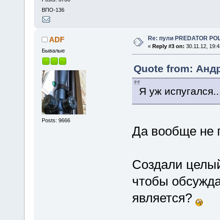
ВПО-136
Re: пули PREDATOR P
ADF
«
Reply #3 on:
30.11.12, 19:4
Бывалые
Quote from: Андр
Я уж испугался..
Posts: 9666
Да вообще не 
Создали целый
чтобы обсуждат
является?