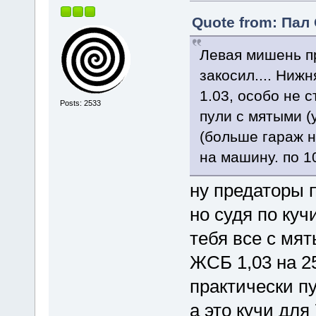
Quote from: Пал 
Левая мишень пр
закосил.... Ниж
1.03, особо не 
Posts: 2533
пули с мятыми 
(больше гараж н
на машину. по 
ну предаторы п
но судя по куч
тебя все с м
ЖСБ 1,03 на 2
практически п
а это кучи для