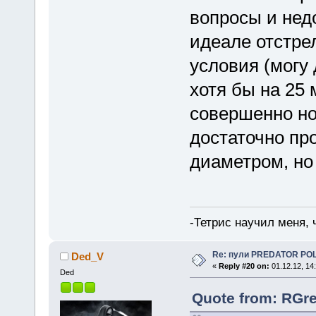
вопросы и нед
идеале отстре
условия (могу 
хотя бы на 25 
совершенно нов
достаточно про
диаметром, но 
-Тетрис научил меня,
Re: пули PREDATOR P
Ded_V
«
Reply #20 on:
01.12.12, 14
Ded
Quote from: RGre