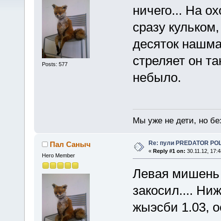
ничего... На о
сразу кульком,
десяток нашмал
стреляет он та
Posts: 577
небыло.
Мы уже не дети, но без
Re: пули PREDATOR P
Пал Саныч
«
Reply #1 on:
30.11.12, 17:4
Hero Member
Левая мишень 
закосил.... Н
жыэсби 1.03, о