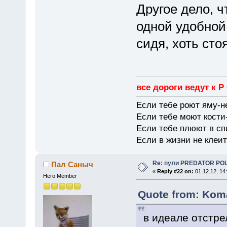
Другое дело, ч
одной удобной
сидя, хоть сто
все дороги ведут к Р
Если тебе роют яму-н
Если тебе моют кости-
Если тебе плюют в сп
Если в жизни не клеит
Re: пули PREDATOR P
Пал Саныч
«
Reply #22 on:
01.12.12, 14
Hero Member
Quote from: Koma
в идеале отстре