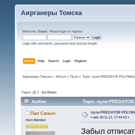
Аирганеры Томска
Welcome,
Guest
. Please
login
or
register
.
Login with username, password and session length
Home
Help
Search
Login
Register
Аирганеры Томска
»
AirGun
»
Пули
»
Topic:
пули PREDATOR POLYMA
Pages: [
1
]
2
Go Down
Author
Topic: пули PREDATOR 
пули PREDATOR POLYM
Пал Саныч
«
on:
30.11.12, 17:44:43 »
Hero Member
Забыл отписать