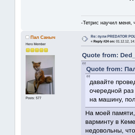
-Тетрис научил меня,
Re: пули PREDATOR P
Пал Саныч
«
Reply #24 on:
01.12.12, 14
Hero Member
Quote from: Ded_
Quote from: Пал
давайте проведе
очередной раз 
на машину, по
Posts: 577
На моей памяти
варминту в Кем
недовольны, что