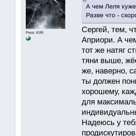
А чем Леля хуж
Разве что - скор
Сергей, тем, ч
Posts: 6185
Априори. А че
тот же натяг с
тяни выше, жёс
же, наверно, 
ты должен пони
хорошему, каж
для максималь
индивидуальны
Надеюсь у теб
продискутиров