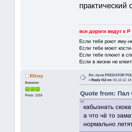
практический 
все дороги ведут к Р
Если тебе роют яму-н
Если тебе моют кости-
Если тебе плюют в сп
Если в жизни не клеит
Re: пули PREDATOR P
RGrey
«
Reply #12 on:
01.12.12, 13
Бывалые
Quote from: Пал 
Posts: 1319
кабызнать скока 
а что чё то зам
нормально летят