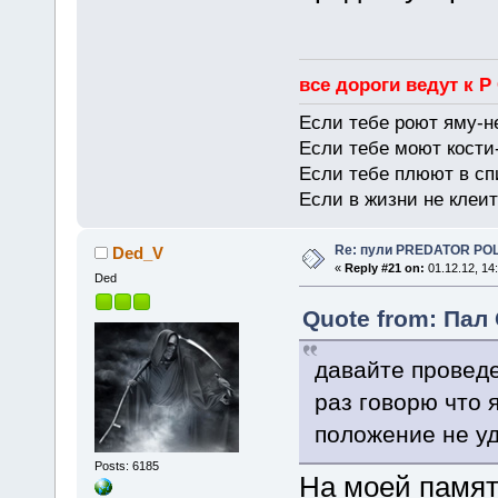
все дороги ведут к Р
Если тебе роют яму-н
Если тебе моют кости-
Если тебе плюют в сп
Если в жизни не клеит
Re: пули PREDATOR P
Ded_V
«
Reply #21 on:
01.12.12, 14
Ded
Quote from: Пал 
давайте проведем
раз говорю что 
положение не уд
Posts: 6185
На моей памят