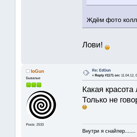
Ждём фото колле
Лови!
Re: EdGun
IoGun
«
Reply #1171 on:
11.04.12, 
Бывалые
Какая красота
Только не гово
Posts: 2533
Внутри я снайпер......