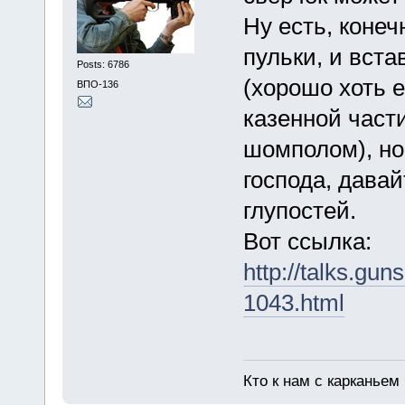
Ну есть, конеч
пульки, и вста
Posts: 6786
(хорошо хоть е
ВПО-136
казенной части
шомполом), но
господа, давай
глупостей.
Вот ссылка:
http://talks.gu
1043.html
Кто к нам с карканьем