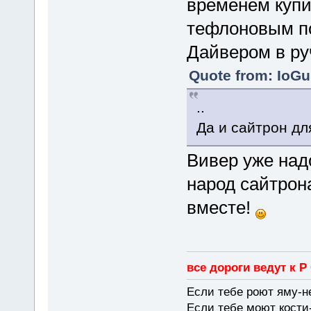
временем купи
тефлоновым п
Дайвером в руч
Quote from: IoGu
..
Да и сайтрон дл
Вивер уже над
народ сайтрон
вместе!
все дороги ведут к Р
Если тебе роют яму-н
Если тебе моют кости-