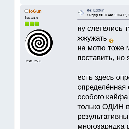
Re: EdGun
IoGun
«
Reply #1160 on:
10.04.12, 
Бывалые
ну слетелись т
жжужать
на мотю тоже 
поставить, но 
Posts: 2533
есть здесь оп
определённая 
особого кайфа 
только ОДИН в
результативны
многозарядка 