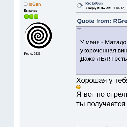
Re: EdGun
IoGun
«
Reply #1167 on:
11.04.12, 
Бывалые
Quote from: RGre
У меня - Матадор
укороченная вин
Posts: 2533
Даже ЛЕЛЯ есть
Хорошая у теб
Я вот по стре
ты получается