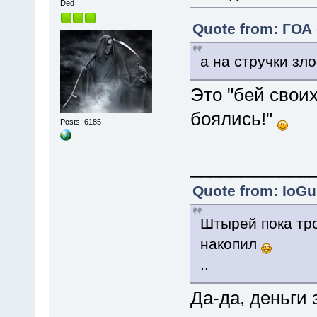
Ded
Quote from: ГОА 
а на стручки зло
Это "бей своих
боялись!"
Posts: 6185
____________
Quote from: IoGu
Штырей пока тро
накопил
..
Да-да, деньги 