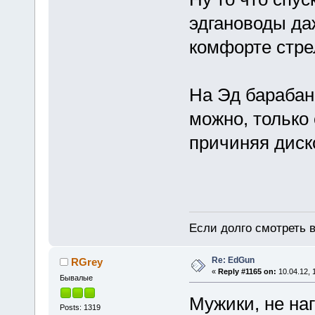
эдгановоды даж
комфорте стре
На Эд барабан
можно, только 
причиняя диск
Если долго смотреть в
Re: EdGun
RGrey
«
Reply #1165 on:
10.04.12, 
Бывалые
Мужики, не на
Posts: 1319