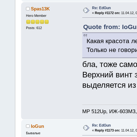
Re: EdGun
Spas13K
«
Reply #1172 on:
11.04.12, 
Hero Member
Quote from: IoGu
Posts: 612
Какая красота л
Только не говор
бла, тоже само
Верхний винт з
выделяется из
MP 512Up, ИЖ-60ЗМЗ,
Re: EdGun
IoGun
«
Reply #1173 on:
11.04.12, 
Бывалые