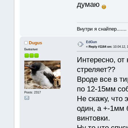
думаю
Внутри я снайпер......
EdGun
Dugus
«
Reply #1164 on:
10.04.12, 
Бывалые
Интересно, от 
стреляет??
Вроде все в ти
по 12-15мм со
Posts: 2317
Не скажу, что 
один, а +-1мм 
винтовки.
Ну то что спус