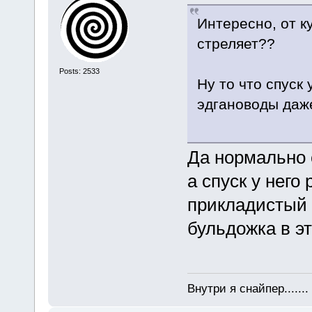
Интересно, от к
стреляет??
Posts: 2533
Ну то что спуск
эдгановоды даже
Да нормально с
а спуск у нег
прикладистый 
бульдожка в э
Внутри я снайпер......