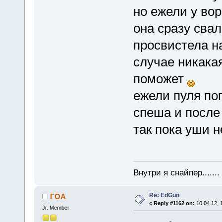
но ежели у вор
она сразу свал
просвистела на
случае никака
поможет
ежели пуля поп
спеша и после
так пока уши 
Внутри я снайпер......
Re: EdGun
ГОА
«
Reply #1162 on:
10.04.12, 
Jr. Member