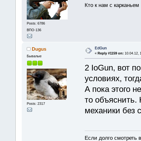
Кто к нам с карканьем
Posts: 6786
ВПО-136
EdGun
Dugus
«
Reply #1159 on:
10.04.12, 
Бывалые
2 IoGun, вот 
условиях, тогд
А пока этого н
то объяснить. 
Posts: 2317
механики без 
Если долго смотреть в