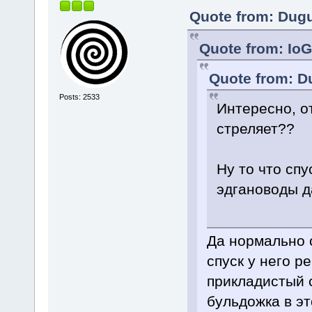
Quote from: Dugu
Quote from: IoG
Quote from: Du
Posts: 2533
Интересно, о
стреляет??
Ну то что спу
эдгановоды да
Да нормально с
спуск у него 
прикладистый с
бульдожка в э