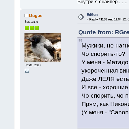
Внутри я снайпер......
EdGun
Dugus
«
Reply #1168 on:
11.04.12, 
Бывалые
Quote from: RGre
Мужики, не наг
Чо спорить-то?
У меня - Матадор
Posts: 2317
укороченная вин
Даже ЛЕЛЯ есть
И все - хорошие
Чо спорить, чо
Прям, как Никон
(У меня - "Cano