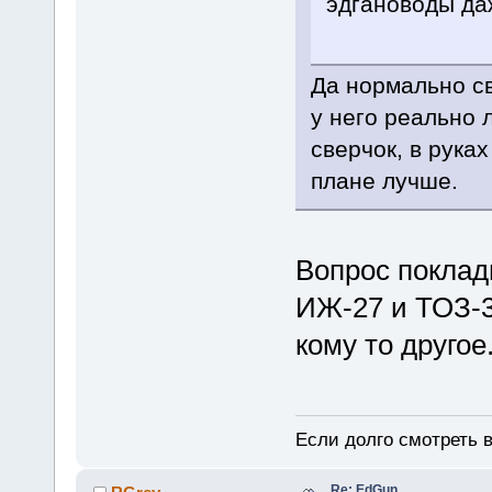
эдгановоды даж
Да нормально све
у него реально
сверчок, в рука
плане лучше.
Вопрос поклади
ИЖ-27 и ТОЗ-34
кому то другое
Если долго смотреть в
Re: EdGun