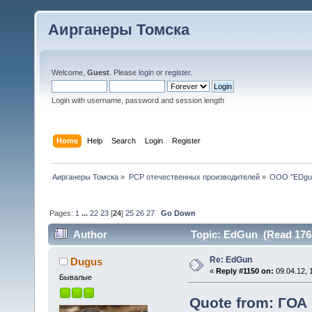
Аирганеры Томска
Welcome,
Guest
. Please
login
or
register
.
Login with username, password and session length
Home
Help
Search
Login
Register
Аирганеры Томска
»
PCP отечественных производителей
»
ООО "EDgu
Pages:
1
...
22
23
[
24
]
25
26
27
Go Down
Author
Topic: EdGun (Read 176
Re: EdGun
Dugus
«
Reply #1150 on:
09.04.12, 
Бывалые
Quote from: ГОА 