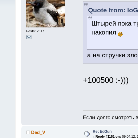
Quote from: IoG
Штырей пока тр
накопил
Posts: 2317
а на стручки зло
+100500 :-)))
Если долго смотреть в
Re: EdGun
Ded_V
«
Reply #1151 on:
09.04.12, 