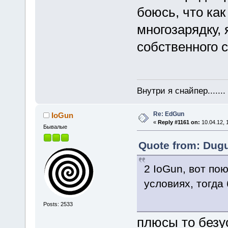
боюсь, что как
многозарядку,
собственного 
Внутри я снайпер......
Re: EdGun
IoGun
«
Reply #1161 on:
10.04.12, 
Бывалые
Quote from: Dugu
2 IoGun, вот по
условиях, тогда 
Posts: 2533
плюсы то безу