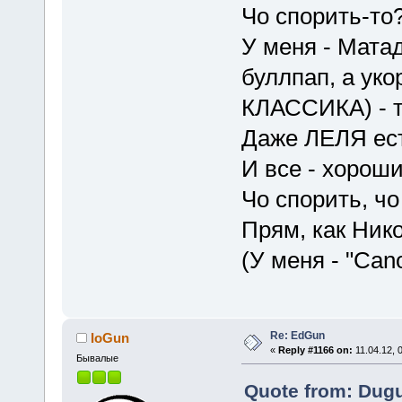
Чо спорить-то
У меня - Матад
буллпап, а уко
КЛАССИКА) - т
Даже ЛЕЛЯ ес
И все - хороши
Чо спорить, ч
Прям, как Ник
(У меня - "Ca
Re: EdGun
IoGun
«
Reply #1166 on:
11.04.12, 
Бывалые
Quote from: Dugu