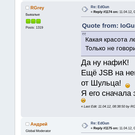
Re: EdGun
RGrey
«
Reply #1174 on:
11.04.12, 
Бывалые
Quote from: IoGu
Posts: 1319
Какая красота л
Только не говор
Да ну нафиК!
Ещё JSB на не
от Шульца!
Я его сначала 
«
Last Edit: 11.04.12, 08:38:50 by R
Re: EdGun
Андрей
«
Reply #1175 on:
11.04.12, 0
Global Moderator