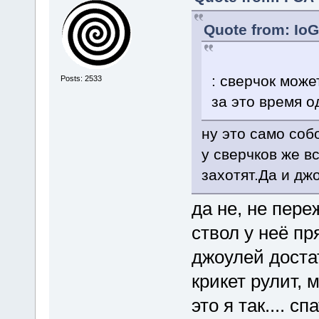
Quote from: IoG
: сверчок може
Posts: 2533
за это время о
ну это само соб
у сверчков же в
захотят.Да и дж
да не, не пере
ствол у неё пр
джоулей доста
крикет рулит,
это я так.... с