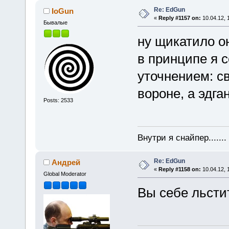
Re: EdGun
IoGun
«
Reply #1157 on:
10.04.12, 
Бывалые
ну щикатило о
в принципе я 
уточнением: с
вороне, а эдга
Posts: 2533
Внутри я снайпер......
Re: EdGun
Андрей
«
Reply #1158 on:
10.04.12, 
Global Moderator
Вы себе льсти