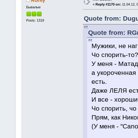
RGrey
«
Reply #1170 on:
11.04.12, 
Бывалые
Quote from: Dugu
Posts: 1319
Quote from: RGr
Мужики, не на
Чо спорить-то
У меня - Матад
а укороченная 
есть.
Даже ЛЕЛЯ ест
И все - хороши
Чо спорить, ч
Прям, как Нико
(У меня - "Can