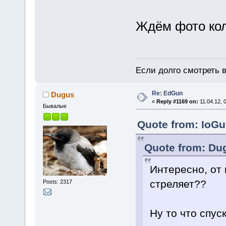
Ждём фото кол
Если долго смотреть в
Re: EdGun
Dugus
«
Reply #1169 on:
11.04.12, 
Бывалые
Quote from: IoGu
Quote from: Dug
Интересно, от 
стреляет??
Posts: 2317
Ну то что спус