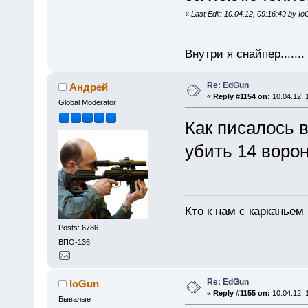
«
Last Edit: 10.04.12, 09:16:49 by I
Внутри я снайпер......
Re: EdGun
Андрей
«
Reply #1154 on:
10.04.12, 
Global Moderator
Как писалось в
убить 14 ворон
Кто к нам с карканьем
Posts: 6786
ВПО-136
Re: EdGun
IoGun
«
Reply #1155 on:
10.04.12, 
Бывалые