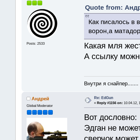
Quote from: Андр
Как писалось в 
ворон,а матадор
Какая мля жес
Posts: 2533
А ссылку можн
Внутри я снайпер......
Re: EdGun
Андрей
«
Reply #1156 on:
10.04.12, 
Global Moderator
Вот дословно:
Эдган не может
сверчок может 