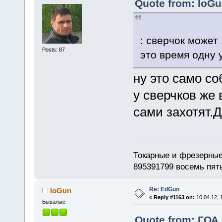
Quote from: IoGu
: сверчок может 
Posts: 87
это время одну 
ну это само со
у сверчков же 
сами захотят.Д
Токарные и фрезерные
895391799 восемь пят
Re: EdGun
IoGun
«
Reply #1163 on:
10.04.12, 
Бывалые
Quote from: ГОА 