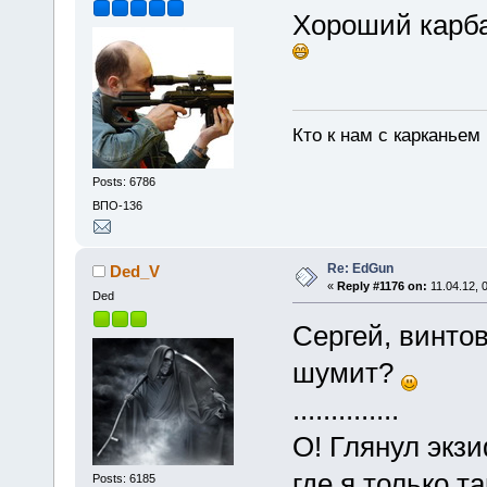
Хороший карбай
Кто к нам с карканьем
Posts: 6786
ВПО-136
Re: EdGun
Ded_V
«
Reply #1176 on:
11.04.12, 
Ded
Сергей, винто
шумит?
..............
О! Глянул экзи
где я только 
Posts: 6185