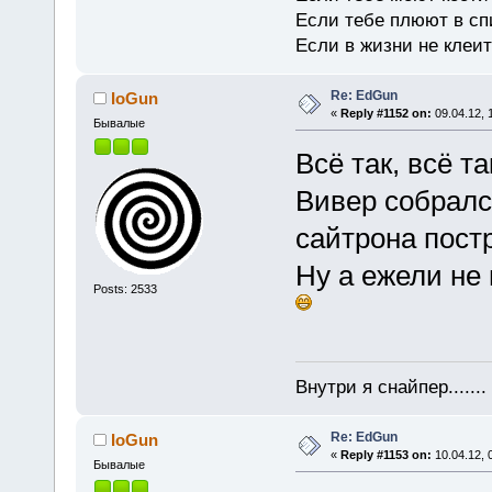
Если тебе плюют в сп
Если в жизни не клеит
Re: EdGun
IoGun
«
Reply #1152 on:
09.04.12, 
Бывалые
Всё так, всё т
Вивер собралс
сайтрона пост
Ну а ежели не
Posts: 2533
Внутри я снайпер......
Re: EdGun
IoGun
«
Reply #1153 on:
10.04.12, 
Бывалые