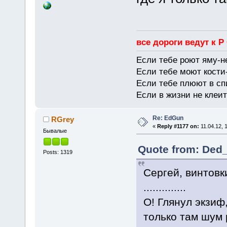
все дороги ведут к Р
Если тебе роют яму-н
Если тебе моют кости-
Если тебе плюют в сп
Если в жизни не клеит
Re: EdGun
RGrey
«
Reply #1177 on:
11.04.12, 
Бывалые
Quote from: Ded_
Posts: 1319
Сергей, винтов
..............
О! Глянул экзиф
только там шум