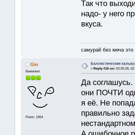
Так что выход
надо- у него п
вкуса.
самурай без меча это 
Баллистические кальку
Gin
«
Reply #16 on:
03.05.09, 02
Бывалые
Да соглашусь.
они ПОЧТИ од
я её. Не попад
правильно зад
Posts: 1964
нестандартно
А ошибочное р