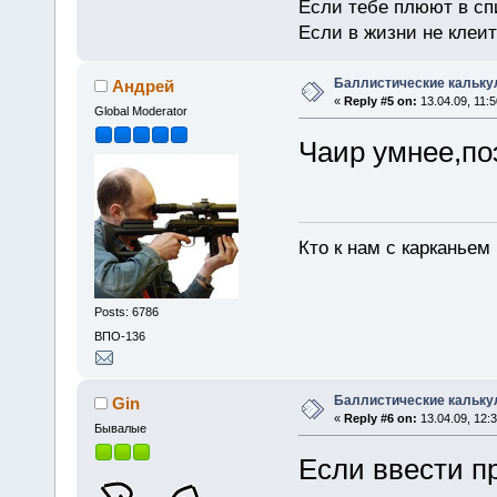
Если тебе плюют в сп
Если в жизни не клеит
Баллистические кальку
Андрей
«
Reply #5 on:
13.04.09, 11:5
Global Moderator
Чаир умнее,по
Кто к нам с карканьем
Posts: 6786
ВПО-136
Баллистические кальку
Gin
«
Reply #6 on:
13.04.09, 12:3
Бывалые
Если ввести п