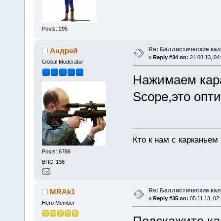
Posts: 295
Re: Баллистические ка
Андрей
«
Reply #34 on:
24.08.13, 04
Global Moderator
Нажимаем кар
Scope,это опти
Кто к нам с карканьем
Posts: 6786
ВПО-136
Re: Баллистические ка
MRAk1
«
Reply #35 on:
05.11.13, 02:
Hero Member