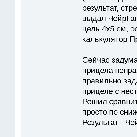
результат, стр
выдал ЧейрГан
цель 4х5 см, о
калькулятор Пр
Сейчас задума
прицела неправ
правильно зад
прицеле с не
Решил сравнит
просто по сни
Результат - Чей