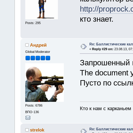
http://proprock.
кто знает.
Posts: 295
Re: Баллистические ка
Андрей
«
Reply #29 on:
23.08.13, 07
Global Moderator
Запрошенный в
The document y
Пусто по ссыл
Posts: 6786
Кто к нам с карканьем
ВПО-136
Re: Баллистические ка
strelok