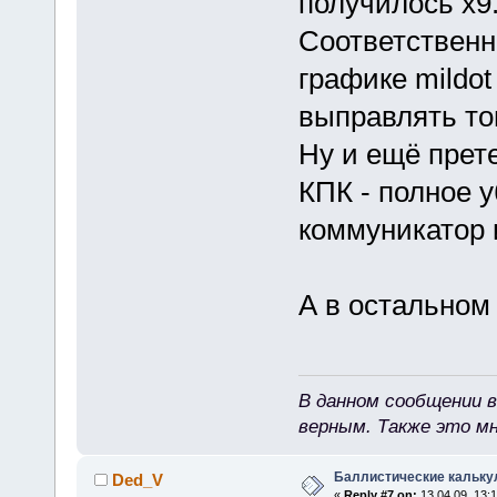
получилось х9.
Соответственн
графике mildot
выправлять то
Ну и ещё прет
КПК - полное у
коммуникатор 
А в остальном 
В данном сообщении в
верным. Также это м
Баллистические кальку
Ded_V
«
Reply #7 on:
13.04.09, 13:1