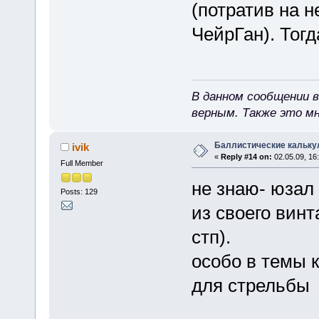
(потратив на н
ЧейрГан). Тогд
В данном сообщении в
верным. Также это м
Баллистические кальку
ivik
«
Reply #14 on:
02.05.09, 16:
Full Member
не знаю- юзал 
Posts: 129
из своего винт
стп).
особо в темы 
для стрельбы 