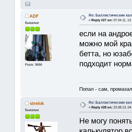
Re: Баллистические ка
ADF
«
Reply #27 on:
07.04.11, 13:
Бывалые
если на андро
можно мой кра
бетта, но юза
подходит норм
Posts: 9666
Попал - сам, промазал
Re: Баллистические ка
strelok
«
Reply #28 on:
23.08.13, 04
Бывалые
Не могу понят
калькулятор во