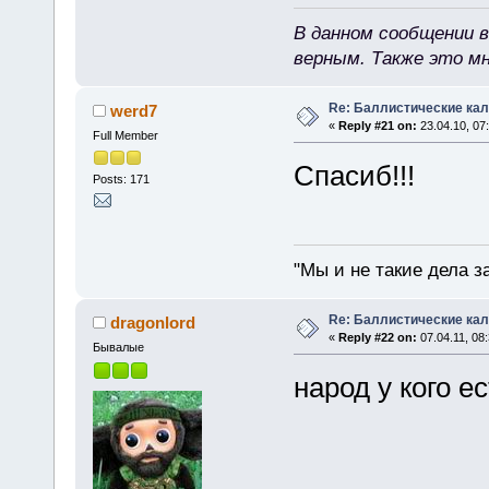
В данном сообщении в
верным. Также это м
Re: Баллистические ка
werd7
«
Reply #21 on:
23.04.10, 07
Full Member
Спасиб!!!
Posts: 171
"Мы и не такие дела з
Re: Баллистические ка
dragonlord
«
Reply #22 on:
07.04.11, 08:
Бывалые
народ у кого е