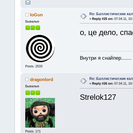
Re: Баллистические ка
IoGun
«
Reply #25 on:
07.04.11, 10:
Бывалые
о, це дело, сп
Внутри я снайпер......
Posts: 2533
Re: Баллистические ка
dragonlord
«
Reply #26 on:
07.04.11, 10:
Бывалые
Strelok127
Posts: 171