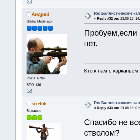
Re: Баллистические ка
Андрей
«
Reply #32 on:
23.08.13, 14
Global Moderator
Пробуем,если 
нет.
Кто к нам с карканьем
Posts: 6786
ВПО-136
Re: Баллистические ка
strelok
«
Reply #33 on:
24.08.13, 01
Бывалые
Спасибо не вс
стволом?