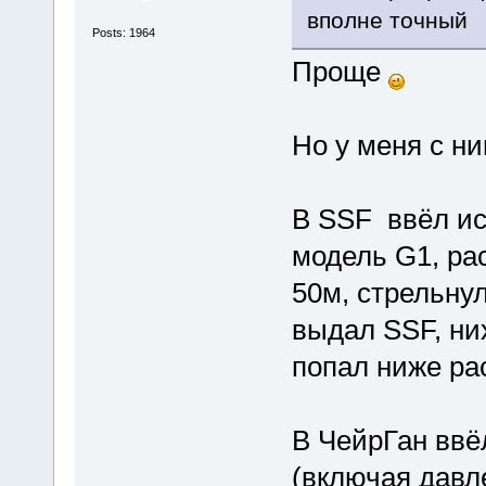
вполне точный
Posts: 1964
Проще
Но у меня с н
В SSF ввёл ис
модель G1, рас
50м, стрельну
выдал SSF, ни
попал ниже рас
В ЧейрГан ввё
(включая давл