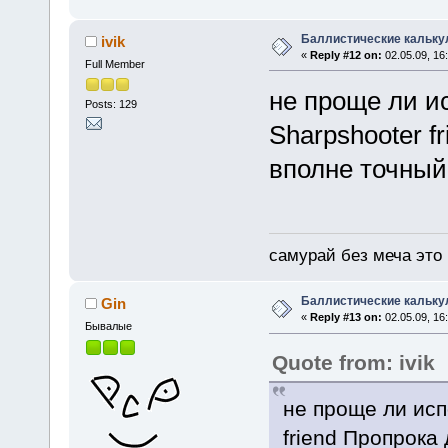
Баллистические кальку
ivik
«
Reply #12 on:
02.05.09, 16:
Full Member
не проще ли и
Posts: 129
Sharpshooter f
вполне точный
самурай без меча это 
Баллистические кальку
Gin
«
Reply #13 on:
02.05.09, 16
Бывалые
Quote from: ivik
не проще ли исп
friend Пропрока