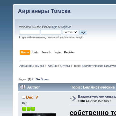
Аирганеры Томска
Welcome,
Guest
. Please
login
or
register
.
Login with username, password and session length
Home
Help
Search
Login
Register
Аирганеры Томска
»
AirGun
»
Оптика
»
Topic:
Баллистические калькул
Pages: [
1
]
2
Go Down
Author
Topic: Баллистические 
Баллистические кальку
Ded_V
«
on:
13.04.09, 09:48:30 »
Ded
собственно т