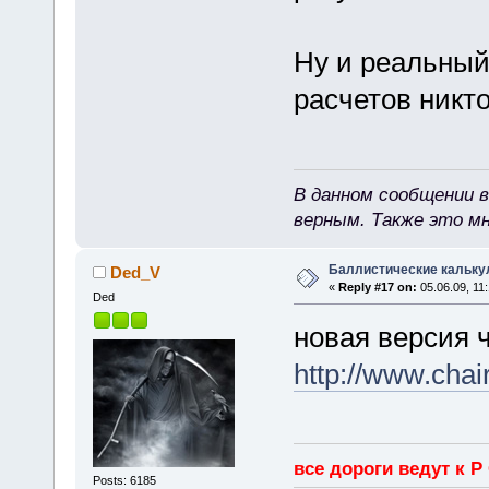
Ну и реальный
расчетов никт
В данном сообщении в
верным. Также это м
Баллистические кальку
Ded_V
«
Reply #17 on:
05.06.09, 11:
Ded
новая версия 
http://www.cha
все дороги ведут к Р
Posts: 6185