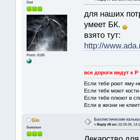
Ded
для наших потр
умеет БК.
взято тут:
http://www.ada.
Posts: 6185
все дороги ведут к Р
Если тебе роют яму-н
Если тебе моют кости-
Если тебе плюют в сп
Если в жизни не клеит
Баллистические кальку
Gin
«
Reply #8 on:
02.05.09, 14:1
Бывалые
Лекарство дл