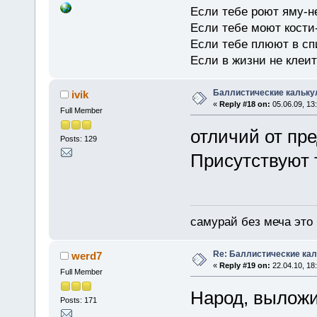
Если тебе роют яму-н
Если тебе моют кости-
Если тебе плюют в сп
Если в жизни не клеит
Баллистические кальку
ivik
«
Reply #18 on:
05.06.09, 13
Full Member
отличий от пр
Posts: 129
Присутствуют 
самурай без меча это 
Re: Баллистические ка
werd7
«
Reply #19 on:
22.04.10, 18
Full Member
Народ, выложит
Posts: 171