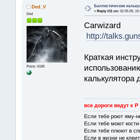
Баллистические кальку
Ded_V
«
Reply #11 on:
02.05.09, 15:
Ded
Carwizard
http://talks.g
Краткая инстр
использованию
Posts: 6185
калькулятора д
все дороги ведут к Р
Если тебе роют яму-н
Если тебе моют кости-
Если тебе плюют в сп
Если в жизни не клеит