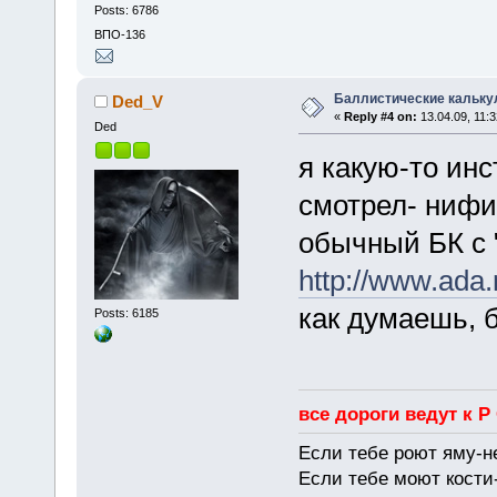
Posts: 6786
ВПО-136
Баллистические кальку
Ded_V
«
Reply #4 on:
13.04.09, 11:3
Ded
я какую-то инс
смотрел- нифи
обычный БК с 
http://www.ada.r
как думаешь, 
Posts: 6185
все дороги ведут к Р
Если тебе роют яму-н
Если тебе моют кости-