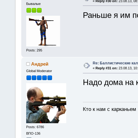
«
Reply #30 on:
23.08.13, 08
Бывалые
Раньше я им п
Posts: 295
Re: Баллистические ка
Андрей
«
Reply #31 on:
23.08.13, 10
Global Moderator
Надо дома на 
Кто к нам с карканьем
Posts: 6786
ВПО-136