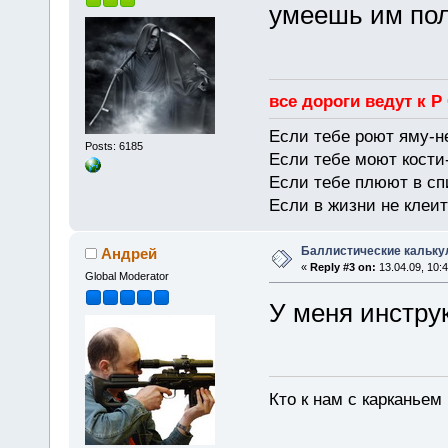
умеешь им пол
все дороги ведут к Р
Если тебе роют яму-н
Posts: 6185
Если тебе моют кости-
Если тебе плюют в сп
Если в жизни не клеит
Баллистические кальку
Андрей
«
Reply #3 on:
13.04.09, 10:4
Global Moderator
У меня инстру
Кто к нам с карканьем