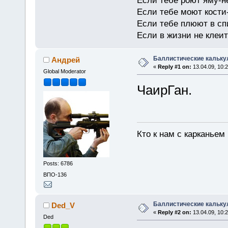
Если тебе роют яму-н
Если тебе моют кости-
Если тебе плюют в сп
Если в жизни не клеит
Баллистические кальку
Андрей
«
Reply #1 on:
13.04.09, 10:2
Global Moderator
ЧаирГан.
Кто к нам с карканьем
Posts: 6786
ВПО-136
Баллистические кальку
Ded_V
«
Reply #2 on:
13.04.09, 10:2
Ded